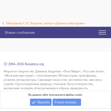
Материалы С.Н. Лазарева, автора «Диагностики кармы»
Новые сообщения
🙂 2004–2026 Rozamira.org
Форум по творчеству Даниила Андреева. «Роза Мира», «Русские боги»,
«Железная мистерия», стихотворения. Метаистория, трансфизика,
религии, метакультуры. Сквозящее искусство, вестничество, миссии и
судьбы. Одухотворённая природа, стихиали. Богосотворчество,
воспитание человека облагороженного образа, праведность.
На данном сайте используются файлы cookie.
Сегодня:
Максим
Фэруччио Рабесандратини
Кирилл
Александр
Принять
Узнать больше...
Малкович
Rome
Иоанн