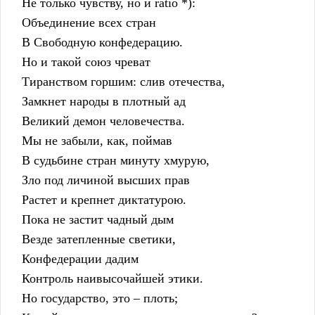
    Не только чувству, но и ratio *):
    Объединение всех стран
    В Свободную конфедерацию.
    Но и такой союз чреват
    Тиранством горшим: слив отечества,
    Замкнет народы в плотный ад
    Великий демон человечества.
    Мы не забыли, как, поймав
    В судьбине стран минуту хмурую,
    Зло под личиной высших прав
    Растет и крепнет диктатурою.
    Пока не застит чадный дым
    Везде затепленные светики,
    Конфедерации дадим
    Контроль наивысочайшей этики.
    Но государство, это – плоть;