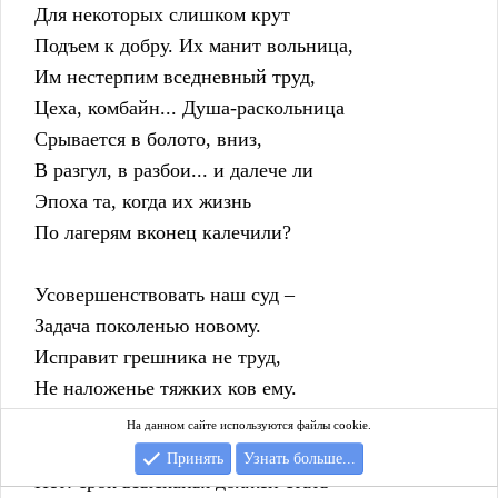
    Для некоторых слишком крут
    Подъем к добру. Их манит вольница,
    Им нестерпим вседневный труд,
    Цеха, комбайн... Душа-раскольница
    Срывается в болото, вниз,
    В разгул, в разбои... и далече ли
    Эпоха та, когда их жизнь
    По лагерям вконец калечили?
    Усовершенствовать наш суд –
    Задача поколенью новому.
    Исправит грешника не труд,
    Не наложенье тяжких ков ему.
    По язвам психики хлестать
На данном сайте используются файлы cookie.
    Трудом – грешней кровопролития!
Принять
Узнать больше...
    Нет: срок взысканья должен стать