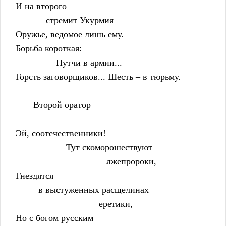
    И на второго
                стремит Укурмия
    Оружье, ведомое лишь ему.
    Борьба короткая:
                    Путчи в армии...
    Горсть заговорщиков... Шесть – в тюрьму.
      == Второй оратор ==
    Эй, соотечественники!
                        Тут скоморошествуют
                                        лжепророки,
    Гнездятся
             в выстуженных расщелинах
                                     еретики,
    Но с богом русским