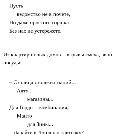
    Пусть
         ведомство не в почете,
    Но даже простого горшка
    Без нас не устережете.
Из квартир новых домов – взрывы смеха, звон
посуды:
    – Столица стольких наций...
         Авто...
                магазины...
    Для Герды – комбинация,
         Манто –
                для Зины...
    – Давайте в Лондон к завтраку?