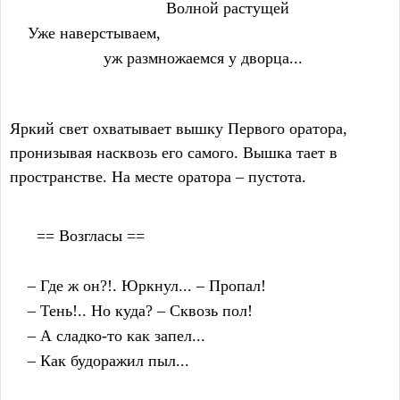
                                   Волной растущей
    Уже наверстываем,
                     уж размножаемся у дворца...
Яркий свет охватывает вышку Первого оратора,
пронизывая насквозь его самого. Вышка тает в
пространстве. На месте оратора – пустота.
      == Возгласы ==
    – Где ж он?!. Юркнул... – Пропал!
    – Тень!.. Но куда? – Сквозь пол!
    – А сладко-то как запел...
    – Как будоражил пыл...