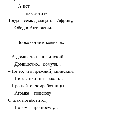
         – А нет –
                  как хотите:
    Тогда – семь двадцать в Африку,
         Обед в Антарктиде.
      == Воркование в комнатах ==
    – А домик-то наш финский!
         Домишечко... домуля...
    – Не то, что прежний, свинский:
         Ни мышки, ни – моли...
    – Прощайте, домработницы!
         Атомка – повсюду:
    О щах позаботится,
         Потом – про посуду...