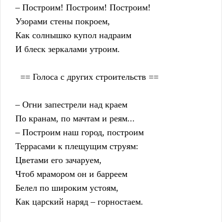
    – Построим! Построим! Построим!
    Узорами стены покроем,
    Как солнышко купол надраим
    И блеск зеркалами утроим.
      == Голоса с других строительств ==
    – Огни запестрели над краем
    По кранам, по мачтам и реям...
    – Построим наш город, построим
    Террасами к плещущим струям:
    Цветами его зачаруем,
    Чтоб мрамором он и барреем
    Белел по широким устоям,
    Как царский наряд – горностаем.