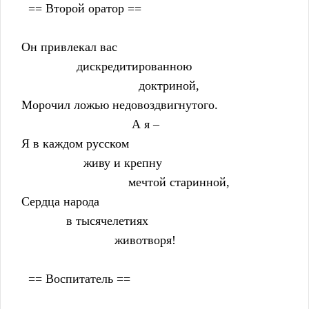
      == Второй оратор ==
    Он привлекал вас
                    дискредитированною
                                      доктриной,
    Морочил ложью недовоздвигнутого.
                                    А я –
    Я в каждом русском
                      живу и крепну
                                   мечтой старинной,
    Сердца народа
                 в тысячелетиях
                               животворя!
      == Воспитатель ==