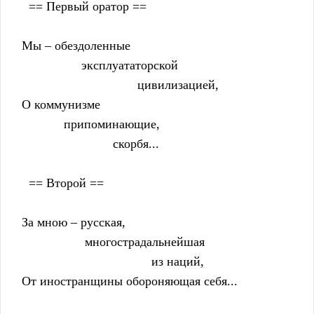
      == Первый оратор ==
    Мы – обездоленные
                     эксплуататорской
                                     цивилизацией,
    О коммунизме
                припоминающие,
                              скорбя...
      == Второй ==
    За мною – русская,
                      многострадальнейшая
                                         из наций,
    От иностранщины обороняющая себя...