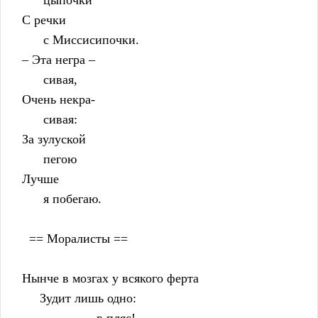
          цыпочки
    С речки
          с Миссисипочки.
    – Эта негра –
          сивая,
    Очень некра-
          сивая:
    За зулуской
          пегою
    Лучше
          я побегаю.
      == Моралисты ==
    Нынче в мозгах у всякого ферта
         Зудит лишь одно: