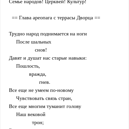
    Семье народов! Церквей! Культур!
      == Глава ареопага с террасы Дворца ==
    Трудно народ поднимается на ноги
         После шальных
                      снов!
    Давят и душат нас старые навыки:
         Пошлость,
                  вражда,
                         гнев.
    Все еще не умеем по-новому
         Чувствовать связь стран,
    Все еще многим туманит голову
         Наш вековой
                    трон;