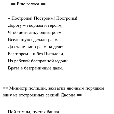
      == Еще голоса ==
    – Построим! Построим! Построим!
    Дорогу – творцам и героям,
    Чтоб дети ликующим роем
    Вселенную сделали раем.
    Да станет мир раем на деле:
    Без тюрем – и без Цитадели, –
    Из рабской бесправной юдоли
    Врата в безграничные дали.
== Министр полиции, захватив явочным порядком
одну из отстроенных секций Дворца ==
    Пой гимны, пустая башка...