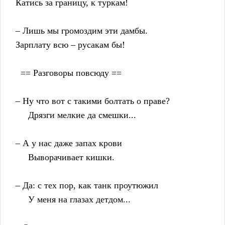
    Катись за границу, к туркам!
    – Лишь мы громоздим эти дамбы.
    Зарплату всю – русакам бы!
      == Разговоры повсюду ==
    – Ну что вот с такими болтать о праве?
         Дрязги мелкие да смешки...
    – А у нас даже запах крови
         Выворачивает кишки.
    – Да: с тех пор, как танк проутюжил
         У меня на глазах детдом...