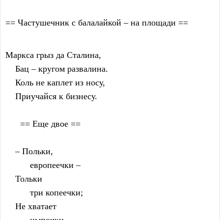
== Частушечник с балалайкой – на площади ==
Маркса грыз да Сталина,
    Бац – кругом развалина.
    Коль не каплет из носу,
    Приучайся к бизнесу.
      == Еще двое ==
    – Польки,
          европеечки –
    Тольки
          три копеечки;
    Не хватает