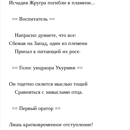
    Исчадия Жругра погибли в пламени...
      == Воспитатель ==
        Напрасно думаете, что все:
    Сбежав на Запад, один из племени
        Припал к питающей их росе.
      == Голос уицраора Укурмии ==
    Он тщетно силится мыслью тощей
        Сравняться с замыслами отца.
      == Первый оратор ==
    Лишь кратковременное отступление!