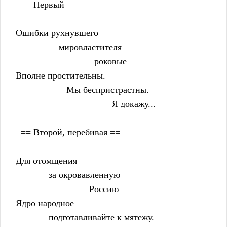
      == Первый ==
    Ошибки рухнувшего
                     мировластителя
                                   роковые
    Вполне простительны.
                        Мы беспристрастны.
                                          Я докажу...
      == Второй, перебивая ==
    Для отомщения
                 за окровавленную
                                 Россию
    Ядро народное
                 подготавливайте к мятежу.