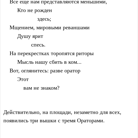
    Все еще нам представляются меньшими,
         Кто не рожден
                      здесь;
    Мщением, мировыми реваншами
         Душу ярит
                  спесь.
    На перекрестках торопятся риторы
         Мысль нашу сбить в ком...
    Вот, оглянитесь: разве оратор
         Этот
             вам не знаком?
Действительно, на площади, незаметно для всех,
появились три вышки с тремя Ораторами.