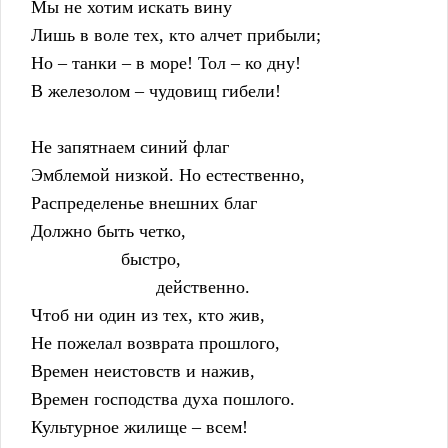
    Мы не хотим искать вину
    Лишь в воле тех, кто алчет прибыли;
    Но – танки – в море! Тол – ко дну!
    В железолом – чудовищ гибели!
    Не запятнаем синий флаг
    Эмблемой низкой. Но естественно,
    Распределенье внешних благ
    Должно быть четко,
                      быстро,
                             действенно.
    Чтоб ни один из тех, кто жив,
    Не пожелал возврата прошлого,
    Времен неистовств и нажив,
    Времен господства духа пошлого.
    Культурное жилище – всем!