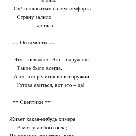
                         в пляс!
    – Ох! тепловатым салом комфорта
         Страну залило
                      до глаз.
      == Оптимисты ==
    – Это – неважно. Это – наружное.
         Такие были всегда.
    – А то, что религия во всеоружии
         Готова явиться, вот это – да!
      == Скептики ==
    Живет какая-нибудь химера
         В мозгу любого осла;