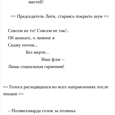
                    мастей!
      == Председатель Лиги, стараясь покрыть шум ==
    Совсем не то! Совсем не так!..
    Об ананасе, о лимоне я
    Скажу потом...
                  Без жертв...
                              Наш флаг –
    Лишь социальная гармония!
== Голоса расходящихся во всех направлениях после
лекции ==
    – Полмиллиарда голов за полвека