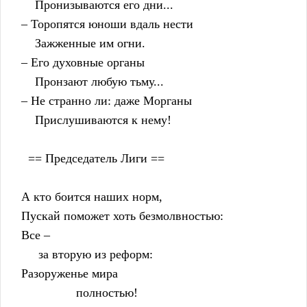
        Пронизываются его дни...
    – Торопятся юноши вдаль нести
        Зажженные им огни.
    – Его духовные органы
        Пронзают любую тьму...
    – Не странно ли: даже Морганы
        Прислушиваются к нему!
      == Председатель Лиги ==
    А кто боится наших норм,
    Пускай поможет хоть безмолвностью:
    Все –
         за вторую из реформ:
    Разоруженье мира
                    полностью!