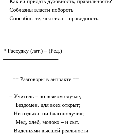
    Как ей придать духовность, правильность?
    Соблазны власти побороть
    Способны те, чья сила – праведность.
——————————
* Рассудку (лат.) – (Ред.)
——————————
      == Разговоры в антракте ==
    – Учитель – во всяком случае,
        Бездомен, для всех открыт;
    – Ни отдыха, ни благополучия;
        Мед, хлеб, молоко – и сыт.
    – Виденьями высшей реальности