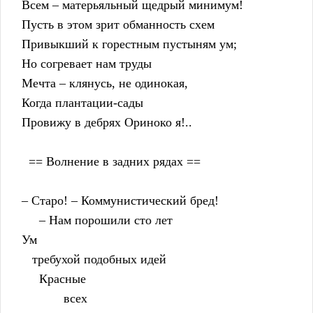
    Всем – матерьяльный щедрый минимум!
    Пусть в этом зрит обманность схем
    Привыкший к горестным пустыням ум;
    Но согревает нам труды
    Мечта – клянусь, не одинокая,
    Когда плантации-сады
    Провижу в дебрях Ориноко я!..
      == Волнение в задних рядах ==
    – Старо! – Коммунистический бред!
         – Нам порошили сто лет
    Ум
       требухой подобных идей
         Красные
                всех