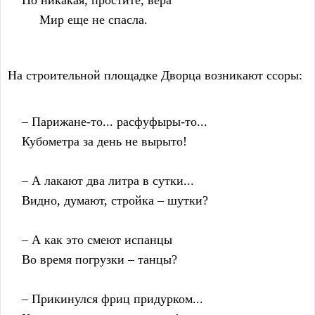
    Но никакая, простите, вера
         Мир еще не спасла.
На строительной площадке Дворца возникают ссоры:
    – Парижане-то... расфуфыры-то...
    Кубометра за день не вырыто!
    – А лакают два литра в сутки...
    Видно, думают, стройка – шутки?
    – А как это смеют испанцы
    Во время погрузки – танцы?
    – Прикинулся фриц придурком...