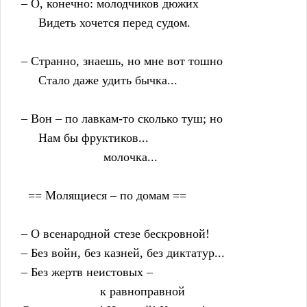
    – О, конечно: молодчиков дюжих
         Видеть хочется перед судом.
    – Странно, знаешь, но мне вот тошно
         Стало даже удить бычка...
    – Вон – по лавкам-то сколько туш; но
         Нам бы фруктиков...
                            молочка...
      == Молящиеся – по домам ==
    – О всенародной стезе бескровной!
    – Без войн, без казней, без диктатур...
    – Без жертв неистовых –
                           к равноправной