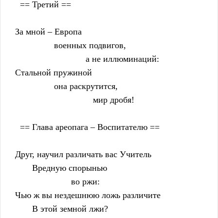
      == Третий ==
    За мной – Европа
                    военных подвигов,
                                 а не иллюминаций:
    Стальной пружиной
                    она раскрутится,
                                    мир дробя!
      == Глава ареопага – Воспитателю ==
    Друг, научил различать вас Учитель
           Вредную спорынью
                           во ржи:
    Чью ж вы нездешнюю ложь различите
           В этой земной лжи?