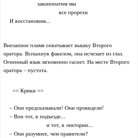
                      законопатим мы
                                    все прорехи
    И восстановим...
Внезапное пламя охватывает вышку Второго
оратора. Вспыхнув факелом, она исчезает из глаз.
Огненный язык мгновенно гаснет. На месте Второго
оратора – пустота.
      == Крики ==
    – Они предсказывали! Они провидели!
    – Вон тот, в подъезде...
                            и тот, в лектории...
    – Они разумнее, чем правители?