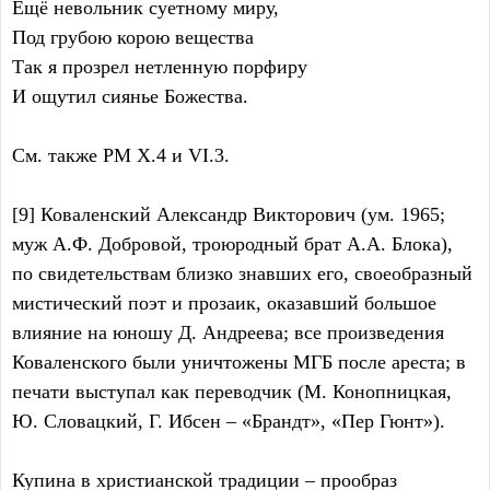
Ещё невольник суетному миру,
Под грубою корою вещества
Так я прозрел нетленную порфиру
И ощутил сиянье Божества.
См. также РМ X.4 и VI.3.
[9] Коваленский Александр Викторович (ум. 1965;
муж А.Ф. Добровой, троюродный брат А.А. Блока),
по свидетельствам близко знавших его, своеобразный
мистический поэт и прозаик, оказавший большое
влияние на юношу Д. Андреева; все произведения
Коваленского были уничтожены МГБ после ареста; в
печати выступал как переводчик (М. Конопницкая,
Ю. Словацкий, Г. Ибсен – «Брандт», «Пер Гюнт»).
Купина в христианской традиции – прообраз