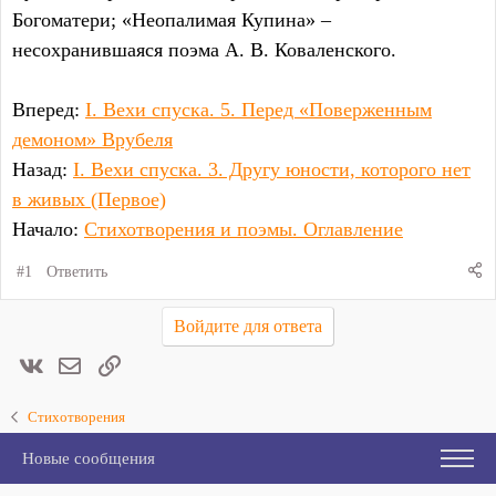
Богоматери; «Неопалимая Купина» –
несохранившаяся поэма А. В. Коваленского.
Вперед:
I. Вехи спуска. 5. Перед «Поверженным
демоном» Врубеля
Назад:
I. Вехи спуска. 3. Другу юности, которого нет
в живых (Первое)
Начало:
Стихотворения и поэмы. Оглавление
#1
Ответить
Войдите для ответа
Вконтакте
Электронная почта
Ссылка
Стихотворения
Новые сообщения