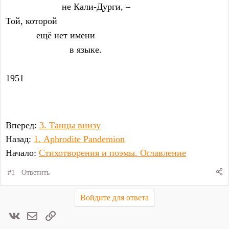
                      не Кали-Дурги, –
Той, которой
            ещё нет имени
                         в языке.
1951
Вперед:
3. Танцы внизу
Назад:
1. Aphrodite Pandemion
Начало:
Стихотворения и поэмы. Оглавление
#1
Ответить
Войдите для ответа
Вконтакте
Электронная почта
Ссылка