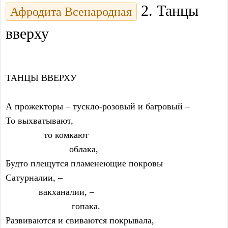
2. Танцы
Афродита Всенародная
вверху
ТАНЦЫ ВВЕРХУ
А прожекторы – тускло-розовый и багровый –
То выхватывают,
               то комкают
                         облака,
Будто плещутся пламенеющие покровы
Сатурналии, –
             вакханалии, –
                          гопака.
Развиваются и свиваются покрывала,