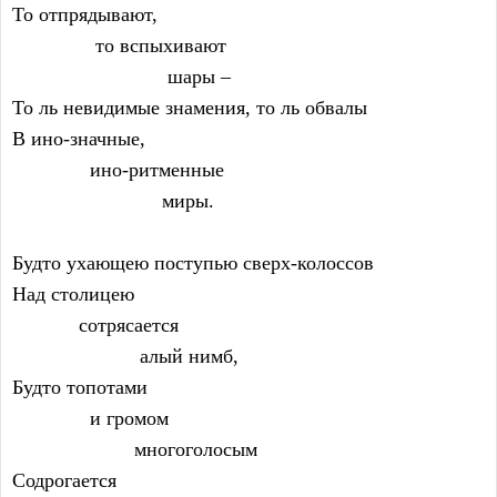
То отпрядывают,
               то вспыхивают
                            шары –
То ль невидимые знамения, то ль обвалы
В ино-значные,
              ино-ритменные
                           миры.
Будто ухающею поступью сверх-колоссов
Над столицею
            сотрясается
                       алый нимб,
Будто топотами
              и громом
                      многоголосым
Содрогается