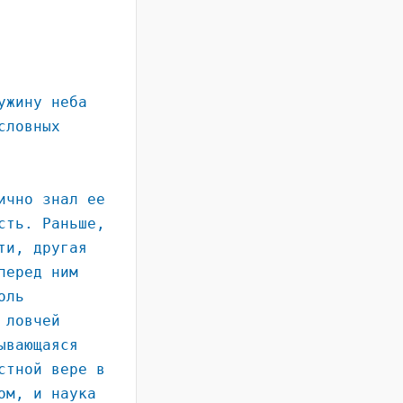
ужину неба
словных
ично знал ее
сть. Раньше,
ти, другая
перед ним
оль
 ловчей
ывающаяся
стной вере в
ом, и наука