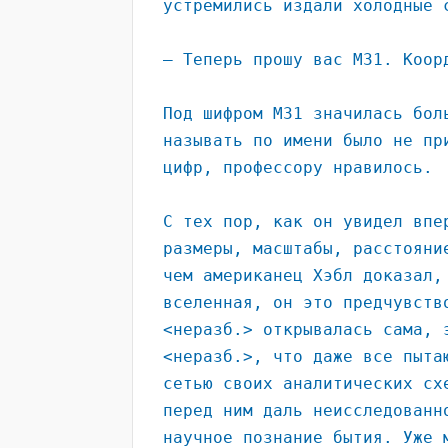
устремились издали холодные 
– Теперь прошу вас М31. Коор
Под шифром М31 значилась бол
называть по имени было не пр
цифр, профессору нравилось.
С тех пор, как он увидел впе
размеры, масштабы, расстояни
чем американец Хэбл доказал,
вселенная, он это предчувств
<неразб.> открывалась сама, 
<неразб.>, что даже все пыта
сетью своих аналитических сх
перед ним даль неисследованн
научное познание бытия. Уже 