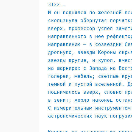
3122-.
И он поднялся по железной ле
скользнула обернутая перчатк
вверх, профессор успел замет
направленного в нее рефлекто
направлению – в созвездии Се
дрогнуло, звезды Короны скры
звезды другие, и купол, вмес
на шарнирах с Запада на Вост
галереи, мебель; светлые кру
темной и пустой вселенной. Д
поднималось вверх, словно пр
в зенит, жерло наконец остан
С измерительным инструментом
астрономических наук погрузи
Впервые он установил их полг