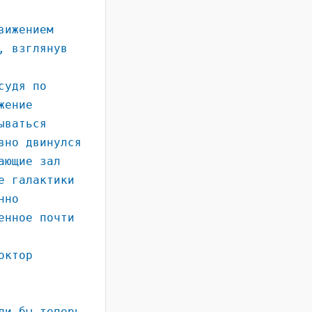
вижением
, взглянув
судя по
жение
ываться
вно двинулся
ающие зал
е галактики
нно
енное почти
октор
ли бы теперь