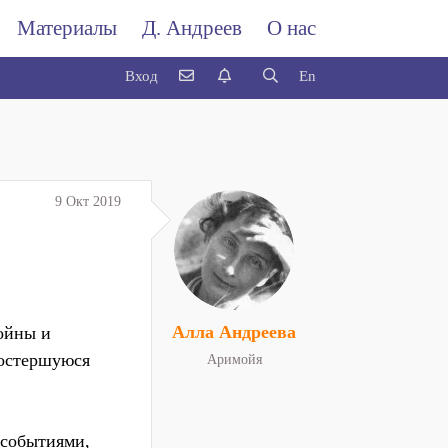
Материалы
Д. Андреев
О нас
Вход
En
9 Окт 2019
Алла Андреева
войны и
ростершуюся
Аримойя
 событиями,