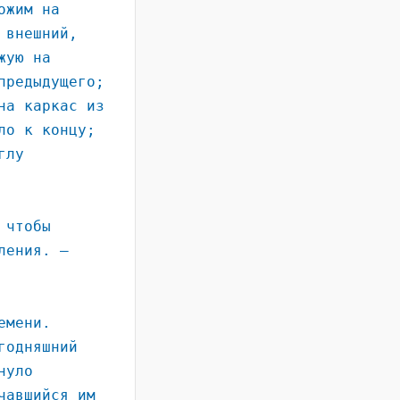
ожим на
 внешний,
жую на
предыдущего;
на каркас из
ло к концу;
глу
 чтобы
ления. –
емени.
годняшний
нуло
чавшийся им