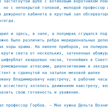
о застегнутой шубе с котиковым воротником пов
, но с непокрытой головой, молодой профессор 
з дежурного кабинета в круглый зал обсерватор
всегда.
арил и здесь, в зале, а полумрак сгущался под
ожно было различить ребра меридиональных деле
ак хоры храма. На никеле приборов, на полиров
 круги света от нескольких, затененных абажур
 циферблат кварцевых часов, точнейших в Совет
громожденные атласами, диапозитивами и звездн
стент в сдвинутой на затылок меховой шапке
риану Владимировичу навстречу; в рабочие часы
и ассистенту хотелось движением навстречу, ве
разить свою готовность и уважение.
ал профессор Горбов. – Мне нужна Дельта Возни