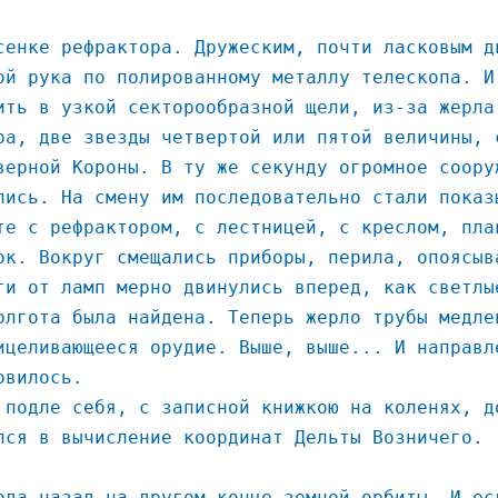
сенке рефрактора. Дружеским, почти ласковым д
ой рука по полированному металлу телескопа. И
ить в узкой секторообразной щели, из-за жерла
ра, две звезды четвертой или пятой величины, 
верной Короны. В ту же секунду огромное соору
лись. На смену им последовательно стали показ
те с рефрактором, с лестницей, с креслом, пла
ок. Вокруг смещались приборы, перила, опоясыв
ги от ламп мерно двинулись вперед, как светлы
олгота была найдена. Теперь жерло трубы медле
ицеливающееся орудие. Выше, выше... И направл
овилось.
 подле себя, с записной книжкою на коленях, д
лся в вычисление координат Дельты Возничего.
ода назад на другом конце земной орбиты. И ес