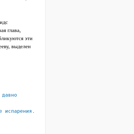
Лидс
ая глава,
бликуются эти
ееву, выделен
 давно
е испарения.