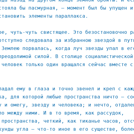
стояла бы пасмурная, – момент был бы упущен и
становить элементы параллакса.
ое, чуть-чуть свистящее. Это безостановочно р
отступно следовала за избранною звездой в пут
 Землею порвалась, когда луч звезды упал в ег
преодолимой силой. В столице социалистической
 человек только один вращался сейчас вместе с
падал ему в глаза и точно звенел и креп с каж
ка, для которой любые пространства ничто – со
у и омегу, звезду и человека; и нечто, отдале
ло между ними. И в то время, как рассудок,
 пространства, четкий, как тиканье часов, отс
кунды угла – что-то иное в его существе, боле