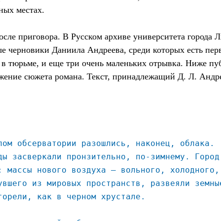
ных местах.
сле приговора. В Русском архиве университета города 
е черновики Даниила Андреева, среди которых есть перв
 в тюрьме, и еще три очень маленьких отрывка. Ниже пу
жение сюжета романа. Текст, принадлежащий Д. Л. Андр
лом обсерватории разошлись, наконец, облака.
ды засверкали пронзительно, по-зимнему. Город
: массы нового воздуха – вольного, холодного,
увшего из мировых пространств, развеяли земны
горели, как в черном хрустале.