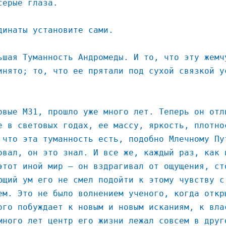
серые глаза.
динаты установите сами.
ьшая Туманность Андромеды. И то, что эту жемч
инято; то, что ее прятали под сухой связкой у
рвые М31, прошло уже много лет. Теперь он отл
е в световых годах, ее массу, яркость, плотно
 что эта туманность есть, подобно Млечному Пу
овал, он это знал. И все же, каждый раз, как 
этот иной мир – он вздрагивал от ощущения, ст
ющий ум его не смел подойти к этому чувству с
ем. Это не было волнением ученого, когда откр
ого побуждает к новым и новым исканиям, к вла
много лет центр его жизни лежал совсем в друг