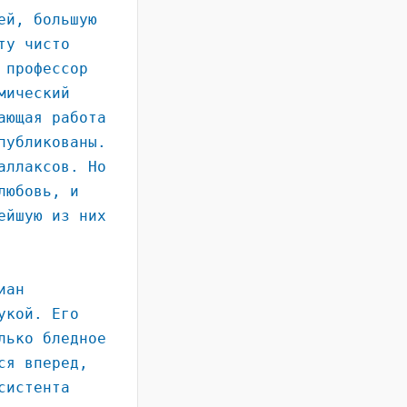
ей, большую
ту чисто
 профессор
мический
ающая работа
публикованы.
аллаксов. Но
любовь, и
ейшую из них
иан
укой. Его
лько бледное
ся вперед,
систента