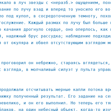
икало в луч звезды с <неразб.> ощущением, пох
вание по лучу взад и вперед то уносило его во
ло под купол, в сосредоточенную темноту, похо
гослужение. Каждый размах по лучу был больше 
о качания дрогнуло сердце, оно оперлось, как 
й, надежный брус рассудка; наблюдение подходи
я от окуляра и обвел отсутствующим взглядом м
 проговорил он небрежно, стараясь вглядеться,
с взгляда, в молчаливый силуэт у пульта управ
продолжали отсчитывать мерные капли потока вр
нижку полученный результат. Его задание на се
невелико, и он его выполнил. Но теперь его тя
блаков, на один небесный объект, когда-то изу