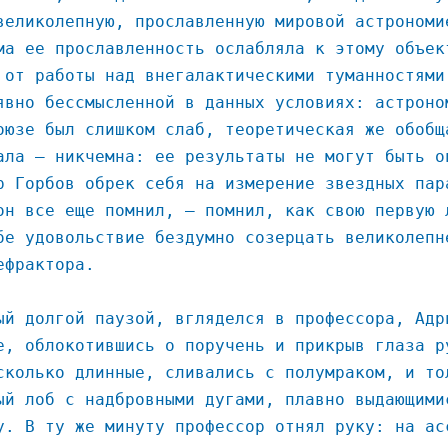
великолепную, прославленную мировой астрономи
ма ее прославленность ослабляла к этому объек
 от работы над внегалактическими туманностями
явно бессмысленной в данных условиях: астроно
оюзе был слишком слаб, теоретическая же обобщ
ала – никчемна: ее результаты не могут быть о
р Горбов обрек себя на измерение звездных пар
он все еще помнил, – помнил, как свою первую 
бе удовольствие бездумно созерцать великолепн
ефрактора.
ый долгой паузой, вгляделся в профессора, Адр
е, облокотившись о поручень и прикрыв глаза р
сколько длинные, сливались с полумраком, и то
ый лоб с надбровными дугами, плавно выдающими
у. В ту же минуту профессор отнял руку: на ас