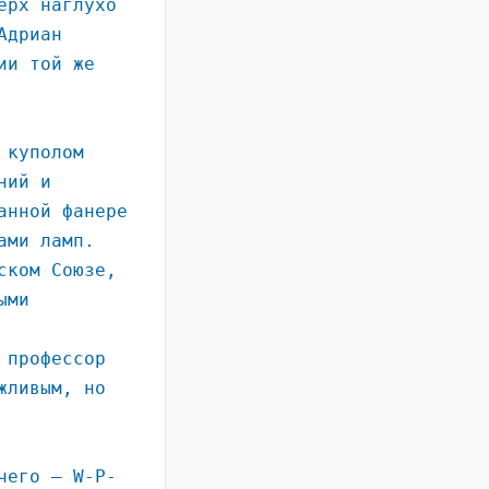
ерх наглухо
Адриан
ии той же
 куполом
ний и
анной фанере
ами ламп.
ском Союзе,
ыми
 профессор
жливым, но
чего – W-P-