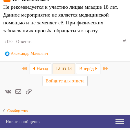
Не рекомендуется к участию лицам младше 18 лет.
Данное мероприятие не является медицинской
помощью и не заменяет её. При физических
заболеваниях просьба обращаться к врачу.
#120
Ответить
Р
Александр Малкович
е
а
First
Last
12 из 13
Назад
Вперёд
к
ц
Войдите для ответа
и
и
Вконтакте
Электронная почта
Ссылка
:
Сообщество
Новые сообщения