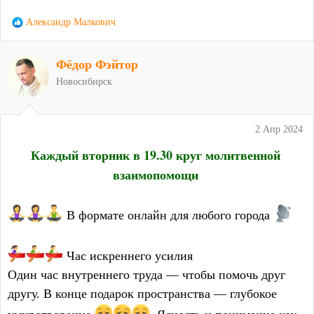
Р
Александр Малкович
е
а
Фёдор Фэйтор
к
ц
Новосибирск
и
и
:
2 Апр 2024
Каждый вторник в 19.30 круг молитвенной
взаимопомощи
В формате онлайн для любого города
Час искреннего усилия
Один час внутреннего труда — чтобы помочь друг
другу. В конце подарок пространства — глубокое