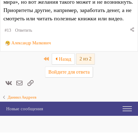
мира», но вот желания такого может и не возникнуть.
Приоритеты другие, например, заработать денег, а не
смотреть или читать полезные книжки или видео.
#13
Ответить
Р
Александр Малкович
е
а
First
2 из 2
Назад
к
ц
Войдите для ответа
и
и
Вконтакте
Электронная почта
Ссылка
:
Даниил Андреев
Новые сообщения