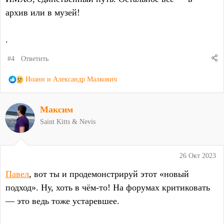
архив или в музей!
.
#4
Ответить
Р
Иоанн
и
Александр Малкович
е
а
Максим
к
ц
Saint Kitts & Nevis
и
и
:
26 Окт 2023
Павел
, вот ты и продемонстрируй этот «новый
подход». Ну, хоть в чём-то! На форумах критиковать
— это ведь тоже устаревшее.