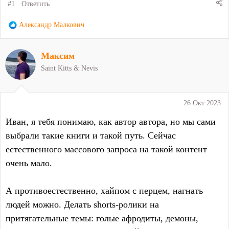
#1
Ответить
Р
Александр Малкович
е
а
Максим
к
ц
Saint Kitts & Nevis
и
и
:
26 Окт 2023
Иван, я тебя понимаю, как автор автора, но мы сами
выбрали такие книги и такой путь. Сейчас
естественного массового запроса на такой контент
очень мало.
А противоестественно, хайпом с перцем, нагнать
людей можно. Делать shorts-ролики на
притягательные темы: голые афродиты, демоны,