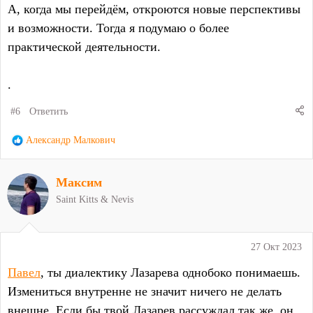
А, когда мы перейдём, откроются новые перспективы
и возможности. Тогда я подумаю о более
практической деятельности.
.
#6
Ответить
Р
Александр Малкович
е
а
Максим
к
ц
Saint Kitts & Nevis
и
и
:
27 Окт 2023
Павел
, ты диалектику Лазарева однобоко понимаешь.
Измениться внутренне не значит ничего не делать
внешне. Если бы твой Лазарев рассуждал так же, он