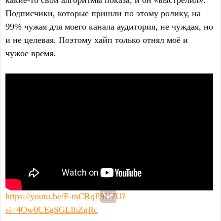
Подписчики, которые пришли по этому ролику, на
99% чужая для моего канала аудитория, не чуждая, но
и не целевая. Поэтому хайп только отнял моё и
чужое время.
https://youtu.be/F-mCRqE9U7U?
si=4Ow0CEgSGLIhZgRc