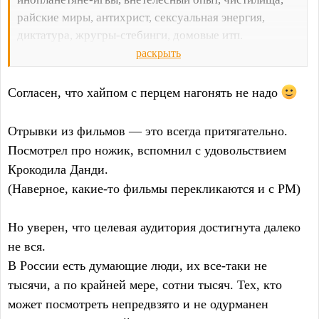
райские миры, антихрист, сексуальная энергия,
диктатура, жругры-стебинги, домовые итп.
раскрыть
Только вот что ты будешь делать с потоком такого
зрителя?
Согласен, что хайпом с перцем нагонять не надо
Отрывки из фильмов — это всегда притягательно.
Посмотрел про ножик, вспомнил с удовольствием
Крокодила Данди.
(Наверное, какие-то фильмы перекликаются и с РМ)
Но уверен, что целевая аудитория достигнута далеко
не вся.
В России есть думающие люди, их все-таки не
тысячи, а по крайней мере, сотни тысяч. Тех, кто
может посмотреть непредвзято и не одурманен