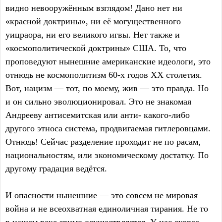
видно невооружённым взглядом! Дано нет ни
«красной доктрины», ни её могущественного
уицраора, ни его великого игвы. Нет также и
«космополитической доктрины» США. То, что
проповедуют нынешние американские идеологи, это
отнюдь не космополитизм 60-х годов ХХ столетия.
Вот, нацизм — тот, по моему, жив — это правда. Но
и он сильно эволюционировал. Это не знакомая
Андрееву антисемитская или анти- какого-либо
другого этноса система, продвигаемая гитлеровцами.
Отнюдь! Сейчас разделение проходит не по расам,
национальностям, или экономическому достатку. По
другому градация ведётся.
И опасности нынешние — это совсем не мировая
война и не всеохватная единоличная тирания. Не то
в нашем веке зримо осуществляется. У нас скорее