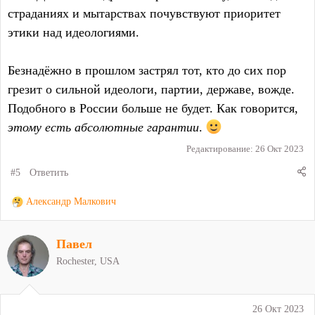
страданиях и мытарствах почувствуют приоритет
этики над идеологиями.
Безнадёжно в прошлом застрял тот, кто до сих пор
грезит о сильной идеологи, партии, державе, вожде.
Подобного в России больше не будет. Как говорится,
этому есть абсолютные гарантии
.
Редактирование:
26 Окт 2023
#5
Ответить
Р
Александр Малкович
е
а
Павел
к
ц
Rochester, USA
и
и
:
26 Окт 2023