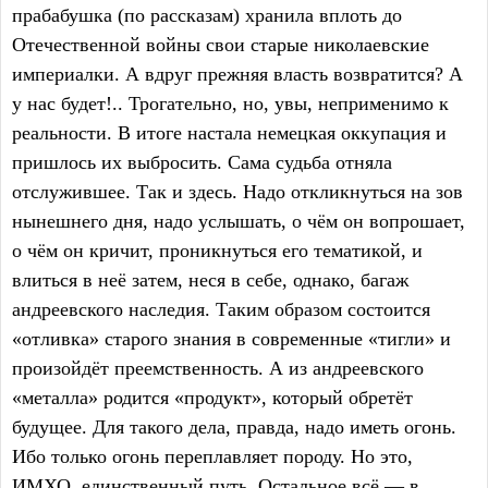
прабабушка (по рассказам) хранила вплоть до
Отечественной войны свои старые николаевские
империалки. А вдруг прежняя власть возвратится? А
у нас будет!.. Трогательно, но, увы, неприменимо к
реальности. В итоге настала немецкая оккупация и
пришлось их выбросить. Сама судьба отняла
отслужившее. Так и здесь. Надо откликнуться на зов
нынешнего дня, надо услышать, о чём он вопрошает,
о чём он кричит, проникнуться его тематикой, и
влиться в неё затем, неся в себе, однако, багаж
андреевского наследия. Таким образом состоится
«отливка» старого знания в современные «тигли» и
произойдёт преемственность. А из андреевского
«металла» родится «продукт», который обретёт
будущее. Для такого дела, правда, надо иметь огонь.
Ибо только огонь переплавляет породу. Но это,
ИМХО, единственный путь. Остальное всё — в