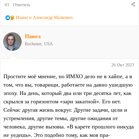
#3
Ответить
Р
Иоанн
и
Александр Малкович
е
а
Павел
к
ц
Rochester, USA
и
и
:
26 Окт 2023
Простите моё мнение, но ИМХО дело не в хайпе, а в
том, что вы, товарищи, работаете на давно ушедшую
эпоху. На день, который два или три десятка лет, как
скрылся за горизонтом «зари закатной». Его нет.
Сейчас другая жизнь вокруг. Другие задачи, цели и
устремления, другие темы, другие ожидания от
человека, другие вызовы. «В карете прошлого никуда
не уедешь». Это подобно тому, как моя пра-