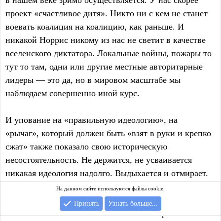
проект «счастливое дитя». Никто ни с кем не станет
воевать коалиция на коалицию, как раньше. И
никакой Норрис никому из нас не светит в качестве
вселенского диктатора. Локальные войны, пожары то
тут то там, одни или другие местные авторитарные
лидеры — это да, но в мировом масштабе мы
наблюдаем совершенно иной курс.
И упование на «правильную идеологию», на
«рычаг», который должен быть «взят в руки и крепко
сжат» также показало свою историческую
несостоятельность. Не держится, не усваивается
никакая идеология надолго. Выдыхается и отмирает.
Это, в частности, хорошо заметно на примере
На данном сайте используются файлы cookie.
Советского Союза, который во времена Андреева
Принять
Узнать больше...
казался незыблемым. Не сможет никто просто по