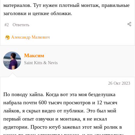
материалов. Тут нужен плотный монтаж, правильные
заголовки и цепкие обложки.
#2
Ответить
Р
Александр Малкович
е
а
Максим
к
ц
Saint Kitts & Nevis
и
и
:
26 Окт 2023
По поводу хайпа. Когда вот эта моя безделушка
набрала почти 600 тысяч просмотров и 12 тысяч
лайков, я скрыл видео от публики. Это был мой
первый опыт озвучки и монтажа, я не искал
аудитории. Просто ютуб зажевал этот мой ролик в
какие-то свои алгоритмы показа, и он «выстрелил».