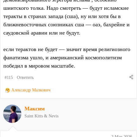
шиитского толка. Надо смотреть — будут исламские
теракты в странах запада (сша), ну или хотя бы в
ближневосточных союзниках сша — оаэ, бахрейне и
саудовской аравии или не будут.
если терактов не будет — значит время религиозного
фанатизма ушло, и американский космополитизм
победил в мировом масштабе.
#115
Ответить
Р
Александр Малкович
е
а
Максим
к
ц
Saint Kitts & Nevis
и
и
:
2 Мар 2026