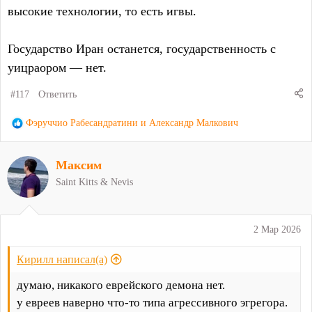
высокие технологии, то есть игвы.
Государство Иран останется, государственность с
уицраором — нет.
#117
Ответить
Р
Фэруччио Рабесандратини
и
Александр Малкович
е
а
Максим
к
ц
Saint Kitts & Nevis
и
и
:
2 Мар 2026
Кирилл написал(а)
думаю, никакого еврейского демона нет.
у евреев наверно что-то типа агрессивного эгрегора.