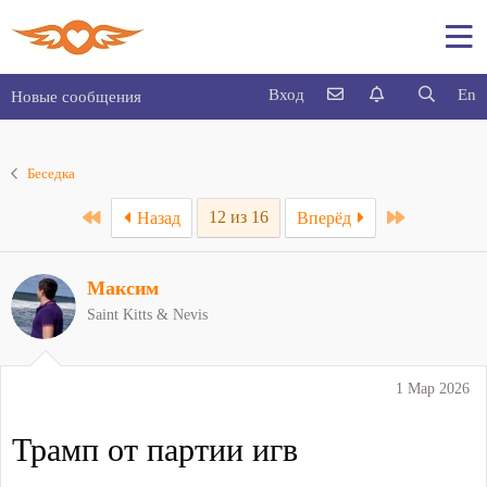
Вход
En
Новые сообщения
Беседка
First
Last
12 из 16
Назад
Вперёд
Максим
Saint Kitts & Nevis
1 Мар 2026
Трамп от партии игв