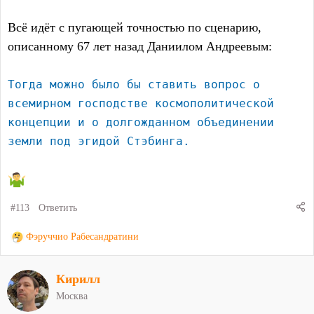
Всё идёт с пугающей точностью по сценарию,
описанному 67 лет назад Даниилом Андреевым:
Тогда можно было бы ставить вопрос о
всемирном господстве космополитической
концепции и о долгожданном объединении
земли под эгидой Стэбинга.
#113
Ответить
Р
Фэруччио Рабесандратини
е
а
Кирилл
к
ц
Москва
и