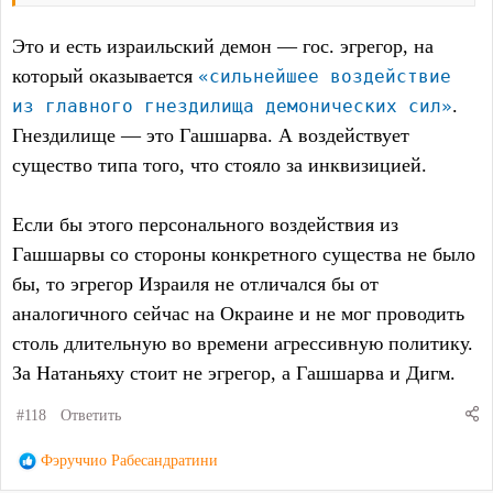
Это и есть израильский демон — гос. эгрегор, на
который оказывается
«сильнейшее воздействие
.
из главного гнездилища демонических сил»
Гнездилище — это Гашшарва. А воздействует
существо типа того, что стояло за инквизицией.
Если бы этого персонального воздействия из
Гашшарвы со стороны конкретного существа не было
бы, то эгрегор Израиля не отличался бы от
аналогичного сейчас на Окраине и не мог проводить
столь длительную во времени агрессивную политику.
За Натаньяху стоит не эгрегор, а Гашшарва и Дигм.
#118
Ответить
Р
Фэруччио Рабесандратини
е