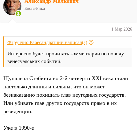
Александр Малкович
к
ц
Коста-Рика
и
и
:
1 Мар 2026
Фэруччио Рабесандратини написал(а)
Интересно будет прочитать комментарии по поводу
венесуэлських событий.
Щупальца Стэбинга во 2-й четверти XXI века стали
настолько длинны и сильны, что он может
безнаказанно похищать глав неугодных государств.
Или убивать глав других государств прямо в их
резиденции.
Уже в 1990-е