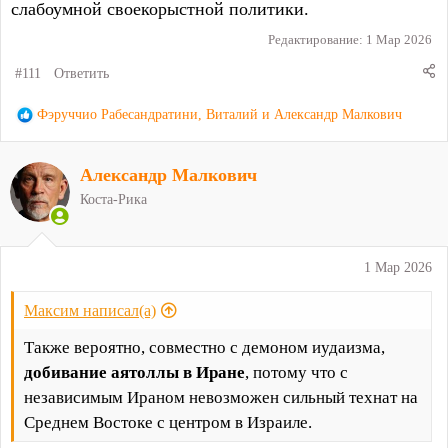
слабоумной своекорыстной политики.
Редактирование:
1 Мар 2026
#111
Ответить
Р
Фэруччио Рабесандратини
,
Виталий
и
Александр Малкович
е
а
Александр Малкович
к
ц
Коста-Рика
и
и
:
1 Мар 2026
Максим написал(а)
Также вероятно, совместно с демоном иудаизма,
добивание аятоллы в Иране
, потому что с
независимым Ираном невозможен сильный технат на
Среднем Востоке с центром в Израиле.