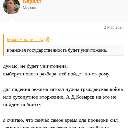
Кирилл
к
ц
Москва
и
и
:
2 Мар 2026
Максим написал(а)
иранская государственность будет уничтожена.
думаю, не будет уничтожена.
выберут нового рахбара, всё пойдет по-старому.
для падения режима аятолл нужна гражданская война
или сухопутное вторжение. А Д.Козырев на это не
пойдёт, побоится.
я считаю, что сейчас самое время для проверки сил
демонизированного эгрегора ислама , особенно