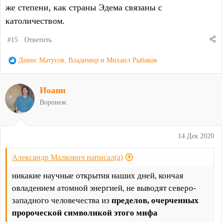
же степени, как страны Эдема связаны с
католичеством.
#15
Ответить
Р
Денис Матусов
,
Владимир
и
Михаил Рыбаков
е
а
Иоанн
к
ц
Воронеж
и
и
:
14 Дек 2020
Александр Малкович написал(а)
никакие научные открытия наших дней, кончая
овладением атомной энергией, не выводят северо-
западного человечества из
пределов, очерченных
пророческой символикой этого мифа