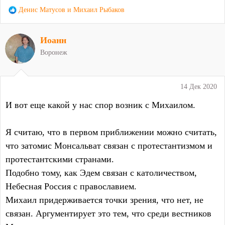
Р
Денис Матусов
и
Михаил Рыбаков
е
а
Иоанн
к
ц
Воронеж
и
и
:
14 Дек 2020
И вот еще какой у нас спор возник с Михаилом.
Я считаю, что в первом приближении можно считать,
что затомис Монсальват связан с протестантизмом и
протестантскими странами.
Подобно тому, как Эдем связан с католичеством,
Небесная Россия с православием.
Михаил придерживается точки зрения, что нет, не
связан. Аргументирует это тем, что среди вестников