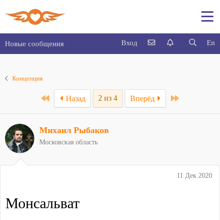
Вход
En
Новые сообщения
Концепция
First
Last
2 из 4
Назад
Вперёд
Михаил Рыбаков
Московская область
11 Дек 2020
Монсальват