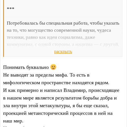
***
Потребовалась бы специальная работа, чтобы указать
на то, что могущество современной науки, чудеса
техники, равно как идеи социализма, даже
коммунизма, с одной стороны, а нацизма — с другой,
охватываются сферой мифа о Монсальвате и
раскрыть
замке Клингзора
.
Понимать буквально
Не выводят за пределы мифа. То есть в
мифологическом пространстве находятся рядом.
И как примерно и написал Владимир, происходящее
в нашем мире является результатом борьбы добра и
зла внутри этой метакультуры, я бы еще сказал,
проекцией метаисторический процессов в ней на
наш мир.