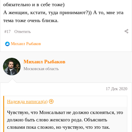
обязательно и в себе тоже)
А женщин, кстати, туда принимают?)) А то, мне эта
тема тоже очень близка.
#17
Ответить
Р
Михаил Рыбаков
е
а
Михаил Рыбаков
к
ц
Московская область
и
и
:
17 Дек 2020
Надежда написал(а)
Чувствую, что Монсальват не должно склоняться, это
должно быть слово женского рода. Объяснить
словами пока сложно, но чувствую, что это так.