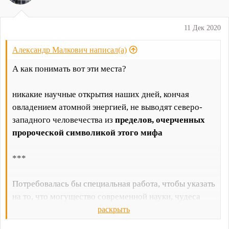
11 Дек 2020
Александр Малкович написал(а)
А как понимать вот эти места?
никакие научные открытия наших дней, кончая
овладением атомной энергией, не выводят северо-
западного человечества из
пределов, очерченных
пророческой символикой этого мифа
***
Потребовалась бы специальная работа, чтобы указать
на то, что могущество современной науки, чудеса
техники, равно как идеи социализма, даже
раскрыть
коммунизма, с одной стороны, а нацизма — с другой,