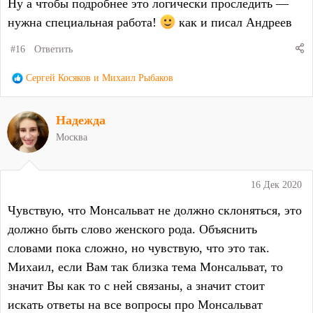
Ну а чтобы подробнее это логически проследить —
нужна специальная работа!
как и писал Андреев
#16
Ответить
Р
Сергей Косяков
и
Михаил Рыбаков
е
а
Надежда
к
ц
Москва
и
и
:
16 Дек 2020
Чувствую, что Монсальват не должно склоняться, это
должно быть слово женского рода. Объяснить
словами пока сложно, но чувствую, что это так.
Михаил, если Вам так близка тема Монсальват, то
значит Вы как то с ней связаны, а значит стоит
искать ответы на все вопросы про Монсальват