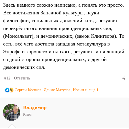
охватываются сферой мифа о Монсальвате и
Здесь немного сложно написано, а понять это просто.
замке Клингзора
.
Все достижения Западной культуры, науки
философии, социальных движений, и т.д. результат
перекрёстнгого влияния провиденциальных сил,
(Монсальват), и демонических, (замок Клингзора). То
есть, всё чего достигла западная метакультура в
Энрофе и хорошего и плохого, результат инвольтаций
с одной стороны провиденциальных, с другой
демонических сил.
#12
Ответить
Р
Сергей Косяков
,
Денис Матусов
,
Иоанн
и ещё 1
е
а
Владимир
к
ц
Киев
и
и