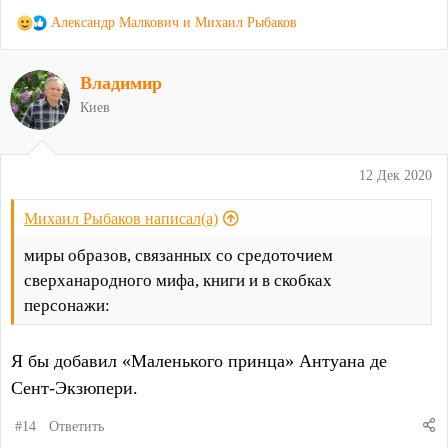
Р
Александр Малкович
и
Михаил Рыбаков
е
а
Владимир
к
ц
Киев
и
и
:
12 Дек 2020
Михаил Рыбаков написал(а)
миры образов, связанных со средоточием
сверханародного мифа, книги и в скобках
персонажи:
Я бы добавил «Маленького принца» Антуана де
Сент-Экзюпери.
#14
Ответить