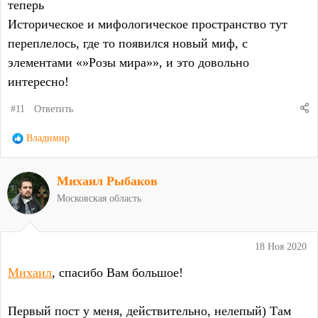
теперь
Историческое и мифологическое пространство тут
переплелось, где то появился новый миф, с
элементами «»Розы мира»», и это довольно
интересно!
#11
Ответить
Р
Владимир
е
а
Михаил Рыбаков
к
ц
Московская область
и
и
:
18 Ноя 2020
Михаил
, спасибо Вам большое!
Первый пост у меня, действительно, нелепый) Там