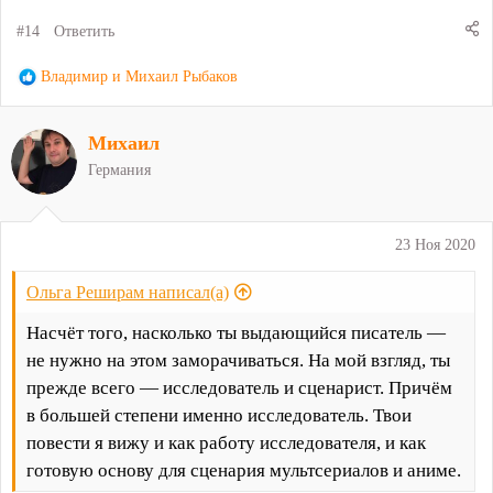
#14
Ответить
Р
Владимир
и
Михаил Рыбаков
е
а
Михаил
к
ц
Германия
и
и
:
23 Ноя 2020
Ольга Реширам написал(а)
Насчёт того, насколько ты выдающийся писатель —
не нужно на этом заморачиваться. На мой взгляд, ты
прежде всего — исследователь и сценарист. Причём
в большей степени именно исследователь. Твои
повести я вижу и как работу исследователя, и как
готовую основу для сценария мультсериалов и аниме.