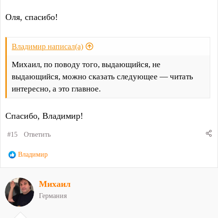
Оля, спасибо!
Владимир написал(а)
Михаил, по поводу того, выдающийся, не
выдающийся, можно сказать следующее — читать
интересно, а это главное.
Спасибо, Владимир!
#15
Ответить
Р
Владимир
е
а
Михаил
к
ц
Германия
и
и