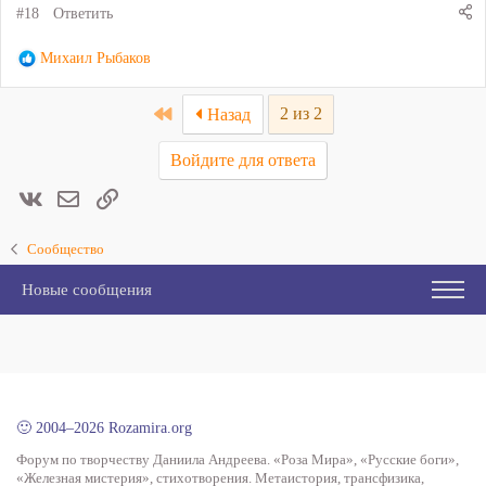
#18
Ответить
Р
Михаил Рыбаков
е
а
First
2 из 2
Назад
к
ц
Войдите для ответа
и
и
Вконтакте
Электронная почта
Ссылка
:
Сообщество
Новые сообщения
🙂 2004–2026 Rozamira.org
Форум по творчеству Даниила Андреева. «Роза Мира», «Русские боги»,
«Железная мистерия», стихотворения. Метаистория, трансфизика,