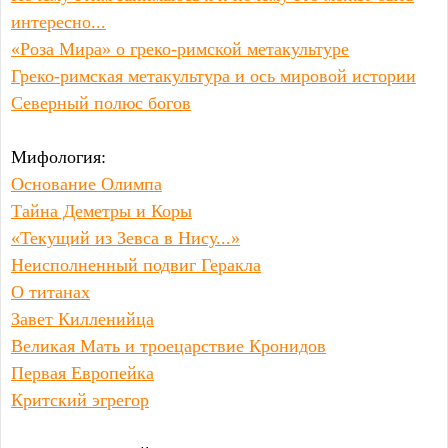
интересно...
«Роза Мира» о греко-римской метакультуре
Греко-римская метакультура и ось мировой истории
Северный полюс богов
Мифология:
Основание Олимпа
Тайна Деметры и Коры
«Текущий из Зевса в Нису...»
Неисполненный подвиг Геракла
О титанах
Завет Килленийца
Великая Мать и троецарствие Кронидов
Первая Европейка
Критский эгрегор