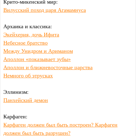
Крито-микенский мир:
Вилусский поход царя Агамамнуса
Архаика и классика:
Экейхерия, дочь Ифита
Небесное братство
Между Унидром и Ариманом
Аполлон «показывает зубы»
Аполлон и ближневосточные царства
Немного об этрусках
Эллинизм:
Панхейский демон
Карфаген:
Карфаген должен был быть построен? Карфаген
должен был быть разрушен?