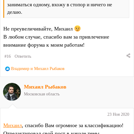
заниматься одному, вхожу в стопор и ничего не
делаю.
Не преувеличивайте, Михаил
В любом случае, спасибо вам за привлечение
внимание форума к моим работам!
#16
Ответить
Р
Владимир
и
Михаил Рыбаков
е
а
Михаил Рыбаков
к
ц
Московская область
и
и
:
23 Ноя 2020
Михаил
, спасибо Вам огромное за классификацию!
Отредактировал свой пост в начале темы