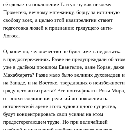
её сделается поклонение Гагтунгру как некоему
Прометею, вечному мятежнику, борцу за истинную
свободу всех, а целью этой квазирелигии станет
подготовка людей к признанию грядущего анти-
Логоса.
О, конечно, человечество не будет иметь недостатка
в предостережениях. Разве не предупреждали об этом
уже в далёком прошлом Евангелие, даже Коран, даже
Махабхарата? Разве мало было великих духовидцев и
на Западе, и на Востоке, твердивших о неизбежности
грядущего антихриста? Все понтификаты Розы Мира,
от эпохи соединения религий до появления на
исторической арене этого чудовищного существа,
будут концентрировать свои усилия на этом
предостерегающем труде. Но при величайшей
идейной и культурной свободе никакого оружия,