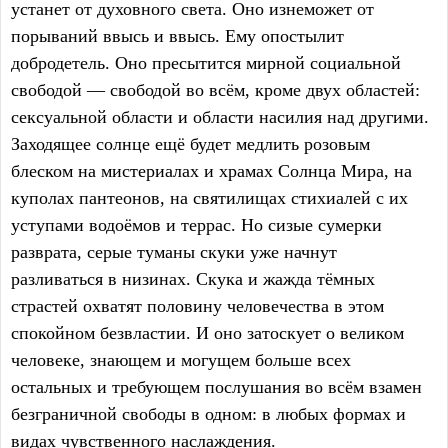
устанет от духовного света. Оно изнеможет от
порываний ввысь и ввысь. Ему опостылит
добродетель. Оно пресытится мирной социальной
свободой — свободой во всём, кроме двух областей:
сексуальной области и области насилия над другими.
Заходящее солнце ещё будет медлить розовым
блеском на мистериалах и храмах Солнца Мира, на
куполах пантеонов, на святилищах стихиалей с их
уступами водоёмов и террас. Но сизые сумерки
разврата, серые туманы скуки уже начнут
разливаться в низинах. Скука и жажда тёмных
страстей охватят половину человечества в этом
спокойном безвластии. И оно затоскует о великом
человеке, знающем и могущем больше всех
остальных и требующем послушания во всём взамен
безграничной свободы в одном: в любых формах и
видах чувственного наслаждения.