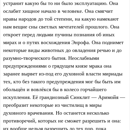
устранит какую бы то ни было эксплуатацию. Она
ослабит хищное начало в человеке. Она смягчит
нравы народов до той степени, на какую намекают
нам вещие сны светлых мечтателей прошлого. Она
откроет перед людьми пучины познания об иных
мирах и о путях восхождения Энрофа. Она поднимет
некоторые виды животных до овладения речью и до
разумно-творческого бытия. Неослабными
предупреждениями о грядущем князе мрака она
заранее вырвет из-под его духовной власти мириады
тех, кто без такого предупреждения мог бы быть им
обольщён и вовлёкся бы в колесо горчайшего
искупления. Её грандиозный Синклит — Аримойя —
преобразит некоторые из чистилищ в миры
духовного врачевания. Но останется несколько
противоречий, которых не сможет разрешить и она:
их вообще нельзя разрешить до тех пор, пока