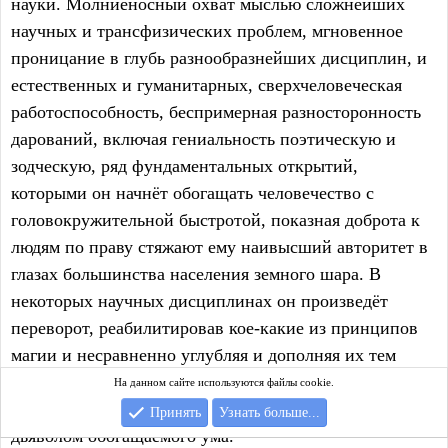
науки. Молниеносный охват мыслью сложнейших
научных и трансфизических проблем, мгновенное
проницание в глубь разнообразнейших дисциплин, и
естественных и гуманитарных, сверхчеловеческая
работоспособность, беспримерная разносторонность
дарований, включая гениальность поэтическую и
зодческую, ряд фундаментальных открытий,
которыми он начнёт обогащать человечество с
головокружительной быстротой, показная доброта к
людям по праву стяжают ему наивысший авторитет в
глазах большинства населения земного шара. В
некоторых научных дисциплинах он произведёт
переворот, реабилитировав кое-какие из принципов
магии и несравненно углубляя и дополняя их тем
знанием, которое будет подаваться в круг его
На данном сайте используются файлы cookie.
мышления из его высшего, неисчерпаемого, самим
Принять
Узнать больше...
дьяволом обогащаемого ума.