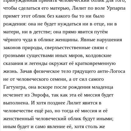
Принуждённая принять человеческий облик для того,
чтобы сделаться его матерью, Лилит по воле Урпарпа
примет этот облик без какого бы то ни было
рождения: она не будет нуждаться ни в отце, ни в
матери, ни в детстве; она прямо явится путём
чёрного чуда в облике женщины. Явные нарушения
законов природы, сверхъестественные связи с
грозными существами иных миров, колдовские
сказания и легенды окружат её кратковременную
жизнь. Зачав физическое тело грядущего анти-Логоса
не от человеческого семени, а от сил самого
Гагтунгра, она вскоре после рождения младенца
исчезнет из Энрофа, так как эта её миссия будет
выполнена. И хотя позднее Лилит явится в
человечестве ещё раз, но тогда её миссия и её
женственный человеческий облик будут иными;
иным будет и само явление её, хотя столь же