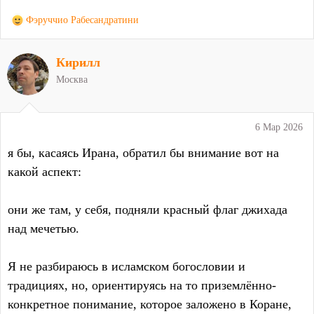
Р
Фэруччио Рабесандратини
е
а
Кирилл
к
ц
Москва
и
и
:
6 Мар 2026
я бы, касаясь Ирана, обратил бы внимание вот на
какой аспект:
они же там, у себя, подняли красный флаг джихада
над мечетью.
Я не разбираюсь в исламском богословии и
традициях, но, ориентируясь на то приземлённо-
конкретное понимание, которое заложено в Коране,