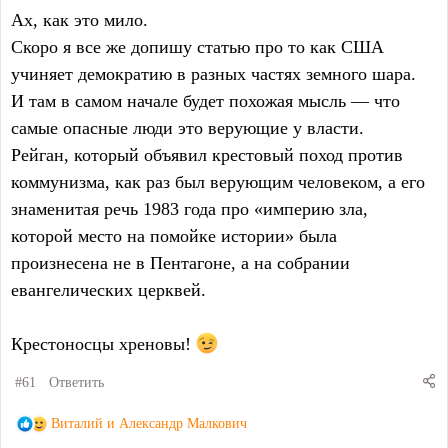
христианин) направил в
Military Religious Freedom
Ах, как это мило.
Foundation
(MRFF) — организацию, которая уже 20+
Скоро я все же допишу статью про то как США
лет борется с религиозным экстремизмом в армии
учиняет демократию в разных частях земного шара.
США.
И там в самом начале будет похожая мысль — что
самые опасные люди это верующие у власти.
Рейган, который объявил крестовый поход против
коммунизма, как раз был верующим человеком, а его
знаменитая речь 1983 года про «империю зла,
которой место на помойке истории» была
произнесена не в Пентагоне, а на собрании
евангелических церквей.
Крестоносцы хреновы!
#61
Ответить
Р
Виталий
и
Александр Малкович
е