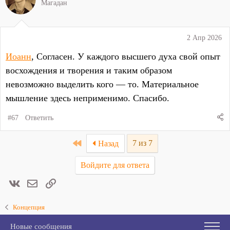
ц
Магадан
и
и
:
2 Апр 2026
Иоанн
, Согласен. У каждого высшего духа свой опыт
восхождения и творения и таким образом
невозможно выделить кого — то. Материальное
мышление здесь неприменимо. Спасибо.
#67
Ответить
First
7 из 7
Назад
Войдите для ответа
Вконтакте
Электронная почта
Ссылка
Концепция
Новые сообщения