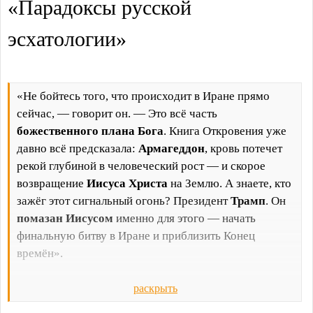
«Парадоксы русской
эсхатологии»
«Не бойтесь того, что происходит в Иране прямо
сейчас, — говорит он. — Это всё часть
божественного плана Бога
. Книга Откровения уже
давно всё предсказала:
Армагеддон
, кровь потечет
рекой глубиной в человеческий рост — и скорое
возвращение
Иисуса Христа
на Землю. А знаете, кто
зажёг этот сигнальный огонь? Президент
Трамп
. Он
помазан Иисусом
именно для этого — начать
финальную битву в Иране и приблизить Конец
времён».
Это не сценарий религиозного фанфика. Это
раскрыть
реальная жалоба, которую анонимный сержант (сам