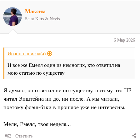
а
Максим
к
ц
Saint Kitts & Nevis
и
и
:
6 Мар 2026
Иоанн написал(а)
И все же Емеля один из немногих, кто ответил на
мою статью по существу
Я думаю, он ответил не по существу, потому что НЕ
читал Эпштейна ни до, ни после. А мы читали,
поэтому флэш-бэки в прошлое уже не интересны.
Мели, Емеля, твоя неделя...
#62
Ответить