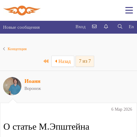
Вход
En
Новые сообщения
Концепция
First
7 из 7
Назад
Иоанн
Воронеж
6 Мар 2026
О статье М.Эпштейна