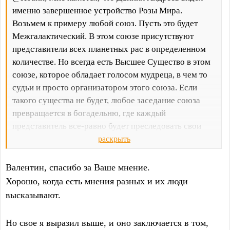
именно завершенное устройство Розы Мира.
Возьмем к примеру любой союз. Пусть это будет
Межгалактический. В этом союзе присутствуют
представители всех планетных рас в определенном
количестве. Но всегда есть Высшее Существо в этом
союзе, которое обладает голосом мудреца, в чем то
судьи и просто организатором этого союза. Если
такого существа не будет, любое заседание союза
превращается в богадельню, где каждый
представитель все-равно будет преследовать свои
цели. Увы — это процесс эволюции, где один вид
раскрыть
стремится доминировать над другими, даже будучи
высокодуховным.
Валентин, спасибо за Ваше мнение.
Хорошо, когда есть мнения разных и их люди
высказывают.
Но свое я выразил выше, и оно заключается в том,