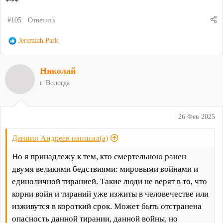
***
#105
Ответить
Р
Jeremiah Park
е
а
Николай
к
ц
г. Вологда
и
и
:
26 Фев 2025
Даниил Андреев написал(а)
Но я принадлежу к тем, кто смертельною ранен
двумя великими бедствиями: мировыми войнами и
единоличной тиранией. Такие люди не верят в то, что
корни войн и тираний уже изжиты в человечестве или
изживутся в короткий срок. Может быть отстранена
опасность данной тирании, данной войны, но