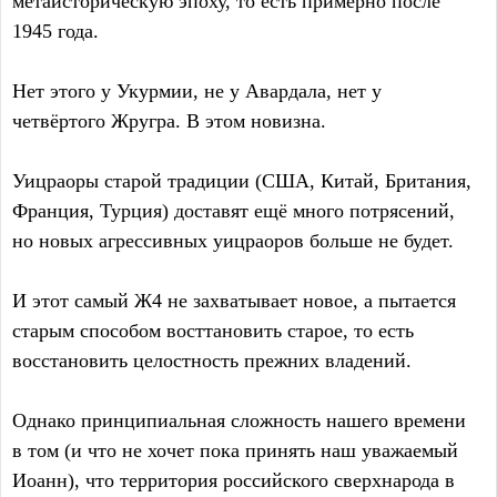
метаисторическую эпоху, то есть примерно после
1945 года.
Нет этого у Укурмии, не у Авардала, нет у
четвёртого Жругра. В этом новизна.
Уицраоры старой традиции (США, Китай, Британия,
Франция, Турция) доставят ещё много потрясений,
но новых агрессивных уицраоров больше не будет.
И этот самый Ж4 не захватывает новое, а пытается
старым способом восттановить старое, то есть
восстановить целостность прежних владений.
Однако принципиальная сложность нашего времени
в том (и что не хочет пока принять наш уважаемый
Иоанн), что территория российского сверхнарода в