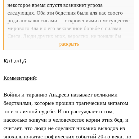
некоторое время спустя возникнет угроза
следующих. Оба эти бедствия были для нас своего
рода апокалипсисами — откровениями о могуществе
мирового Зла и о его вековечной борьбе с силами
Света. Люди других эпох, вероятно, не поняли бы
нас; наша тревога показалась бы им преувеличенной,
раскрыть
наше мироощущение — болезненным. Но не
преувеличено такое представление об исторических
Кн1 гл1,6
закономерностях, какое выжглось в человеческом
существе полувековым созерцанием и соучастием в
Комментарий
:
событиях и процессах небывалого размаха. И не
может быть болезненным тот итог, который
Войны и тиранию Андреев называет великими
сформировался в человеческой душе как плод
бедствиями, которые прошли трагическим зигзагом
деятельности самых светлых и глубоких её сторон.
по его личной судьбе. И он рассуждает о том,
насколько живучи в человечестве корни этих бед, и
считает, что люди не сделают никаких выводов из
эпохально-катастрофических событий 20-го века, по