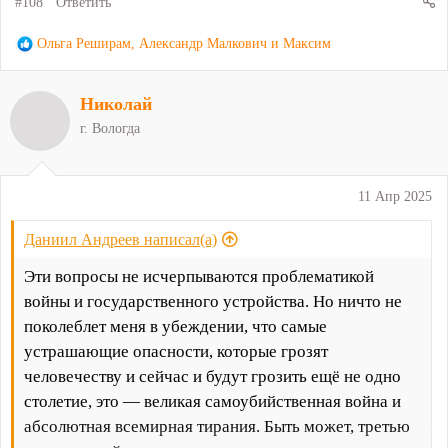
#108
Ответить
Р
Ольга Реширам
,
Александр Малкович
и
Максим
е
а
Николай
к
ц
г. Вологда
и
и
:
11 Апр 2025
Даниил Андреев написал(а)
Эти вопросы не исчерпываются проблематикой
войны и государственного устройства. Но ничто не
поколеблет меня в убеждении, что самые
устрашающие опасности, которые грозят
человечеству и сейчас и будут грозить ещё не одно
столетие, это — великая самоубийственная война и
абсолютная всемирная тирания. Быть может, третью