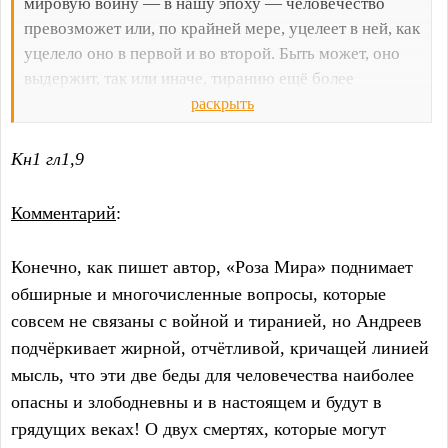
мировую войну — в нашу эпоху — человечество
превозможет или, по крайней мере, уцелеет в ней, как
уцелело оно в первой и во второй. Быть может, оно
выдержит, так или иначе, тиранию ещё более
обширную и беспощадную, чем та, которую
раскрыть
выдержали мы. Может случиться также, что через
сто или двести лет возникнут новые опасности для
Кн1 гл1,9
народов, не менее гибельные, чем тирания и великая
война, но — иные. Возможно. Вероятно. Но никакие
Комментарий
:
усилия разума, никакое воображение или интуиция
не способны нарисовать опасностей грядущего,
Конечно, как пишет автор, «Роза Мира» поднимает
которые не были бы связаны, так или иначе, с одной
обширные и многочисленные вопросы, которые
из двух основных: с опасностью физического
совсем не связаны с войной и тиранией, но Андреев
уничтожения человечества вследствие войны и
подчёркивает жирной, отчётливой, кричащей линией
опасностью его гибели духовной вследствие
мысль, что эти две беды для человечества наиболее
абсолютной всемирной тирании.
опасны и злободневны и в настоящем и будут в
грядущих веках! О двух смертях, которые могут