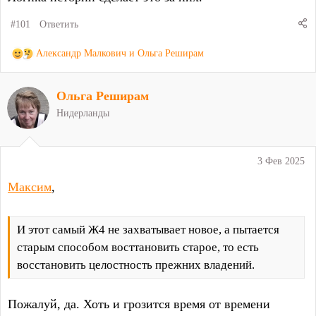
#101
Ответить
Р
Александр Малкович
и
Ольга Реширам
е
а
Ольга Реширам
к
ц
Нидерланды
и
и
:
3 Фев 2025
Максим
,
И этот самый Ж4 не захватывает новое, а пытается
старым способом восттановить старое, то есть
восстановить целостность прежних владений.
Пожалуй, да. Хоть и грозится время от времени