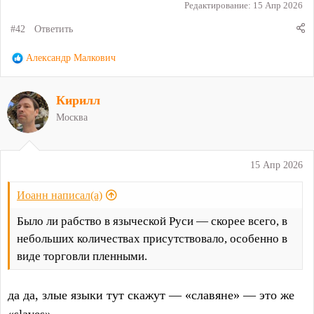
Редактирование:
15 Апр 2026
#42
Ответить
Р
Александр Малкович
е
а
Кирилл
к
ц
Москва
и
и
:
15 Апр 2026
Иоанн написал(а)
Было ли рабство в языческой Руси — скорее всего, в
небольших количествах присутствовало, особенно в
виде торговли пленными.
да да, злые языки тут скажут — «славяне» — это же