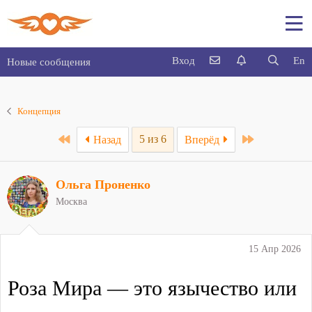
Вход
En
Новые сообщения
Концепция
First
Last
5 из 6
Назад
Вперёд
Ольга Проненко
Москва
15 Апр 2026
Роза Мира — это язычество или