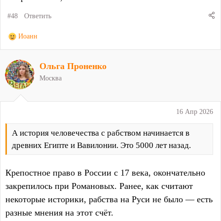
#48
Ответить
Р
Иоанн
е
а
Ольга Проненко
к
ц
Москва
и
и
:
16 Апр 2026
А история человечества с рабством начинается в
древних Египте и Вавилонии. Это 5000 лет назад.
Крепостное право в России с 17 века, окончательно
закрепилось при Романовых. Ранее, как считают
некоторые историки, рабства на Руси не было — есть
разные мнения на этот счёт.