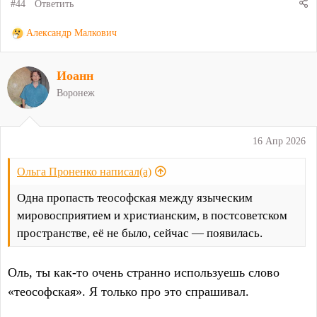
#44
Ответить
Р
Александр Малкович
е
а
Иоанн
к
ц
Воронеж
и
и
:
16 Апр 2026
Ольга Проненко написал(а)
Одна пропасть теософская между языческим
мировосприятием и христианским, в постсоветском
пространстве, её не было, сейчас — появилась.
Оль, ты как-то очень странно используешь слово
«теософская». Я только про это спрашивал.