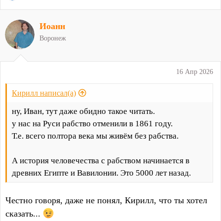
е
а
Иоанн
к
ц
Воронеж
и
и
:
16 Апр 2026
Кирилл написал(а)
ну, Иван, тут даже обидно такое читать.
у нас на Руси рабство отменили в 1861 году.
Т.е. всего полтора века мы живём без рабства.
А история человечества с рабством начинается в
древних Египте и Вавилонии. Это 5000 лет назад.
Честно говоря, даже не понял, Кирилл, что ты хотел
сказать...