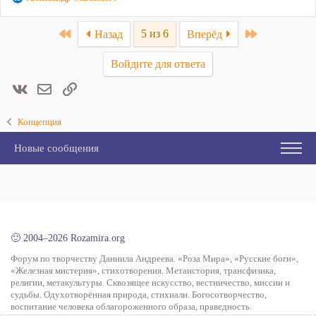
е
а
First
Last
5 из 6
Назад
Вперёд
к
ц
Войдите для ответа
и
и
Вконтакте
Электронная почта
Ссылка
:
Концепция
Новые сообщения
🙂 2004–2026 Rozamira.org
Форум по творчеству Даниила Андреева. «Роза Мира», «Русские боги»,
«Железная мистерия», стихотворения. Метаистория, трансфизика,
религии, метакультуры. Сквозящее искусство, вестничество, миссии и
судьбы. Одухотворённая природа, стихиали. Богосотворчество,
воспитание человека облагороженного образа, праведность.