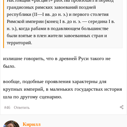
Настоящий «расцвет» рабства произошёл в период
грандиозных римских завоеваний поздней
республики (II—I вв. до н. э.) и первого столетия
Римской империи (конец I в. до н. э. — середина I в.
н. э.), когда рабами в подавляющем большинстве
были взятые в плен жители завоеванных стран и
территорий.
излишне говорить, что в древней Руси такого не
было.
вообще, подобные проявления характерны для
крупных империй, в маленьких государствах история
шла по другому сценарию.
#46
Ответить
Кирилл