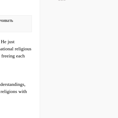
ачивать
 He just
ational religious
t freeing each
derstandings,
 religions with