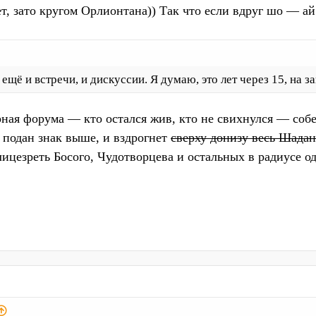
т, зато кругом Орлионтана)) Так что если вдруг шо — ай
ещё и встречи, и дискуссии. Я думаю, это лет через 15, на з
рная форума — кто остался жив, кто не свихнулся — собе
т подан знак выше, и вздрогнет
сверху донизу весь Шадан
лицезреть Босого, Чудотворцева и остальных в радиусе о