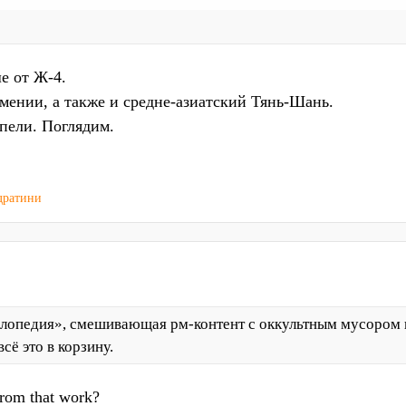
е от Ж-4.
ении, а также и средне-азиатский Тянь-Шань.
епели. Поглядим.
дратини
иклопедия», смешивающая рм-контент с оккультным мусором 
сё это в корзину.
rom that work?