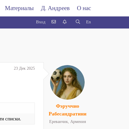
Материалы
Д. Андреев
О нас
Вход
En
23 Дек 2025
Фэруччио
Рабесандратини
ти списки.
Ереванчик, Армения