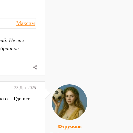
Максим
ий. Не зря
збранное
23 Дек 2025
то... Где все
Фэруччио