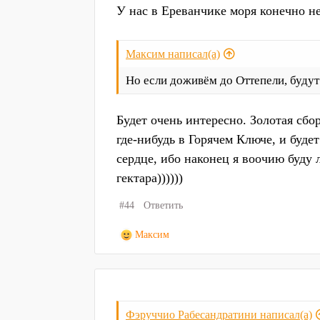
У нас в Ереванчике моря конечно не
Максим написал(а)
Но если доживём до Оттепели, будут 
Будет очень интересно. Золотая сбо
где-нибудь в Горячем Ключе, и буде
сердце, ибо наконец я воочию буду 
гектара))))))
#44
Ответить
Р
Максим
е
а
к
ц
и
Фэруччио Рабесандратини написал(а)