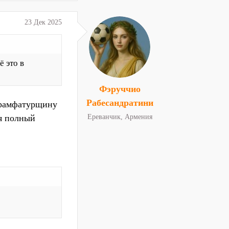
23 Дек 2025
 это в
Фэруччио
Рабесандратини
 брамфатурщину
я полный
Ереванчик, Армения