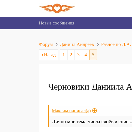
Новые сообщения
Форум
Даниил Андреев
Разное по Д.А.
Назад
1
2
3
4
5
Черновики Даниила А
Максим написал(а)
Лично мне тема числа слоёв и списка