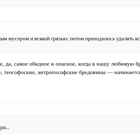
м мусором и всякой грязью; потом приходилось удалять всё
ще, да, самое обидное и опасное, когда в нашу любимую
е, теософоские, антропософские бредовины — начинаетс
я...