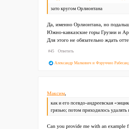
и
:
зато кругом Орлионтана
Да, именно Орлионтана, но подальш
Южно-кавказские горы Грузии и Арм
Для этого не обязательно ждать отт
#45
Ответить
Р
Александр Малкович
и
Фэруччио Рабесан
е
а
к
ц
Максим
,
и
и
как и его псевдо-андреевская «энц
:
грязью; потом приходилось удалять в
Can you provide me with an example f