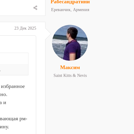
Рабесандратини
Ереванчик, Армения
23 Дек 2025
Максим
.
Saint Kitts & Nevis
 избранное
чно.
а и
ивающая рм-
ину.