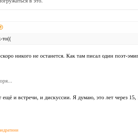
погружаться в это.
-то((
скоро никого не останется. Как там писал один поэт-эми
ря...
ещё и встречи, и дискуссии. Я думаю, это лет через 15, 
андратини