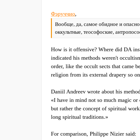
Фэруччио
,
Вообще, да, самое обидное и опасн
оккультные, теософоские, антропос
How is it offensive? Where did DA instr
indicated his methods weren't occultism
order, like the occult sects that came b
religion from its external drapery so o
Daniil Andreev wrote about his method
«I have in mind not so much magic or 
but rather the concept of spiritual wor
long spiritual traditions.»
For comparison, Philippe Nizier said: