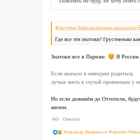
Пояснять не буду, не хочу опять 
Фэруччио Рабесандратини написал(а)
Где все эти знатоки? Грустненько как
Знатоки все в Париже.
В России 
Если выпало в империи родиться,
лучше жить в глухой провинции у мо
Но если доживём до Оттепели, будут 
жизни.
#43
Ответить
Р
Александр Малкович
и
Фэруччио Рабес
е