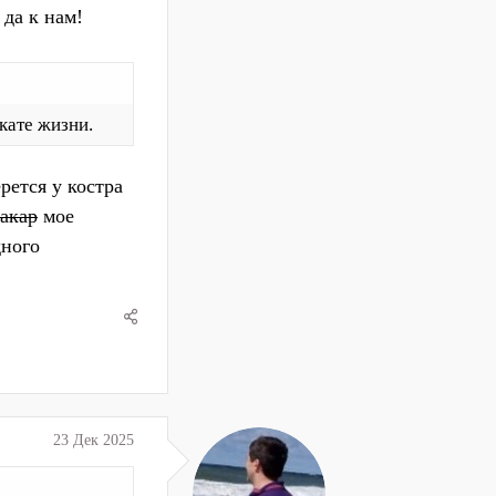
 да к нам!
акате жизни.
рется у костра
акар
мое
дного
23 Дек 2025