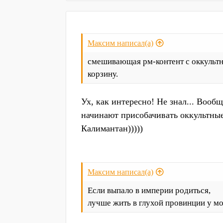
а
к
ц
и
Максим написал(а)
и
:
смешивающая рм-контент с оккультны
корзину.
Ух, как интересно! Не знал... Вооб
начинают присобачивать оккультны
Калимантан)))))
Максим написал(а)
Если выпало в империи родиться,
лучше жить в глухой провинции у мор