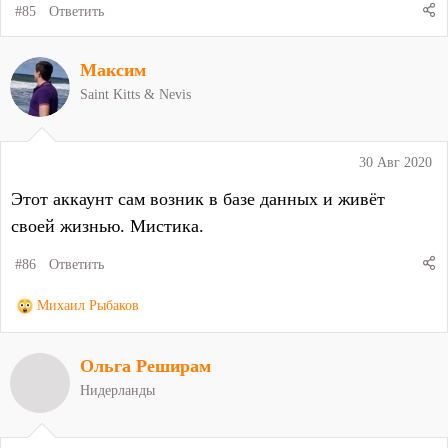
#85
Ответить
Максим
Saint Kitts & Nevis
30 Авг 2020
Этот аккаунт сам возник в базе данных и живёт
своей жизнью. Мистика.
#86
Ответить
Р
Михаил Рыбаков
е
а
Ольга Реширам
к
ц
Нидерланды
и
и