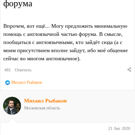
форума
Впрочем, вот ещё... Могу предложить минимальную
помощь с англоязычной частью форума. В смысле,
пообщаться с англоязычными, кто зайдёт сюда (а с
моим присутствием вполне зайдут, ибо моё общение
сейчас во многом англоязычное).
#81
Ответить
Р
Михаил Рыбаков
е
а
Михаил Рыбаков
к
ц
Московская область
и
и
:
21 Авг 2020