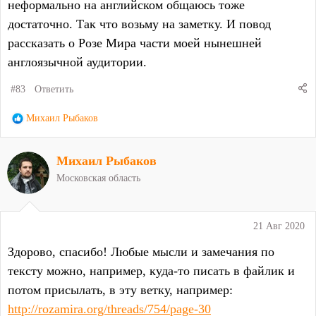
неформально на английском общаюсь тоже
достаточно. Так что возьму на заметку. И повод
рассказать о Розе Мира части моей нынешней
англоязычной аудитории.
#83
Ответить
Р
Михаил Рыбаков
е
а
Михаил Рыбаков
к
ц
Московская область
и
и
:
21 Авг 2020
Здорово, спасибо! Любые мысли и замечания по
тексту можно, например, куда-то писать в файлик и
потом присылать, в эту ветку, например:
http://rozamira.org/threads/754/page-30