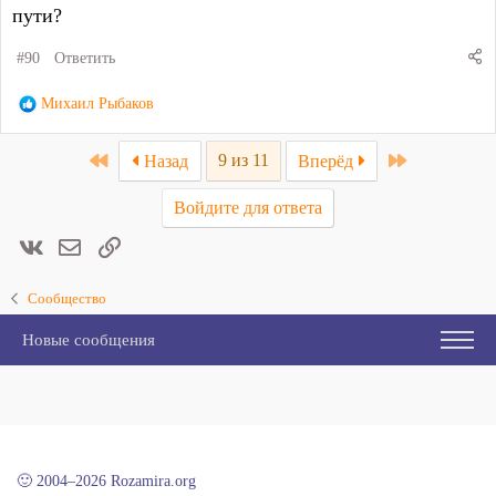
пути?
#90
Ответить
Р
Михаил Рыбаков
е
а
First
Last
9 из 11
Назад
Вперёд
к
ц
Войдите для ответа
и
и
Вконтакте
Электронная почта
Ссылка
:
Сообщество
Новые сообщения
🙂 2004–2026 Rozamira.org