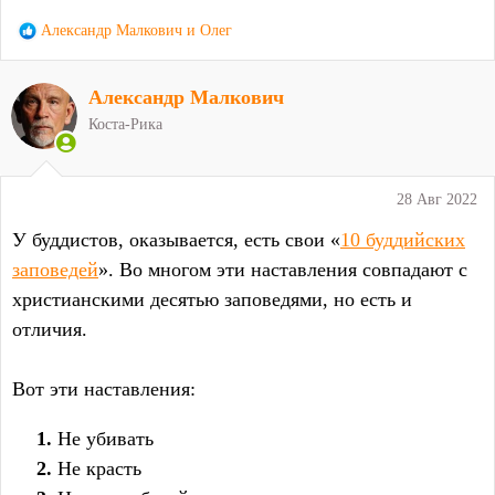
Р
Александр Малкович
и
Олег
е
а
Александр Малкович
к
ц
Коста-Рика
и
и
:
28 Авг 2022
У буддистов, оказывается, есть свои «
10 буддийских
заповедей
». Во многом эти наставления совпадают с
христианскими десятью заповедями, но есть и
отличия.
Вот эти наставления:
Не убивать
Не красть