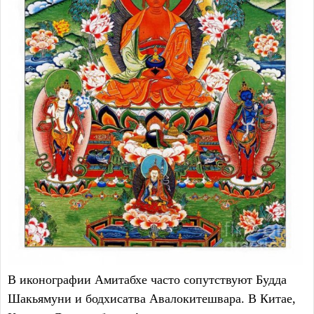
В иконографии Амитабхе часто сопутствуют Будда
Шакьямуни и бодхисатва Авалокитешвара. В Китае,