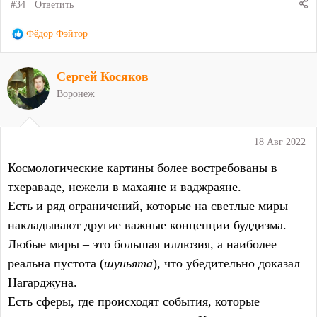
#34
Ответить
Р
Фёдор Фэйтор
е
а
Сергей Косяков
к
ц
Воронеж
и
и
:
18 Авг 2022
Космологические картины более востребованы в
тхераваде, нежели в махаяне и ваджраяне.
Есть и ряд ограничений, которые на светлые миры
накладывают другие важные концепции буддизма.
Любые миры – это большая иллюзия, а наиболее
реальна пустота (
шуньята
), что убедительно доказал
Нагарджуна.
Есть сферы, где происходят события, которые