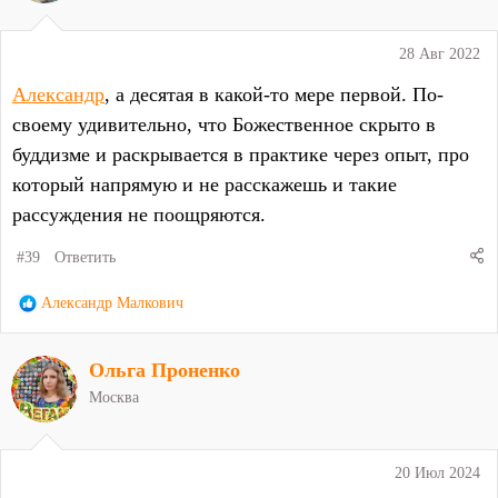
и
:
28 Авг 2022
Александр
, а десятая в какой-то мере первой. По-
своему удивительно, что Божественное скрыто в
буддизме и раскрывается в практике через опыт, про
который напрямую и не расскажешь и такие
рассуждения не поощряются.
#39
Ответить
Р
Александр Малкович
е
а
Ольга Проненко
к
ц
Москва
и
и
:
20 Июл 2024