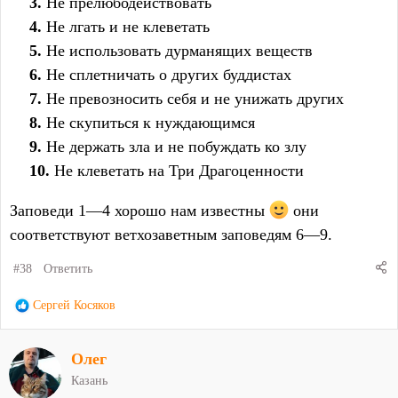
Не прелюбодействовать
Не лгать и не клеветать
Не использовать дурманящих веществ
Не сплетничать о других буддистах
Не превозносить себя и не унижать других
Не скупиться к нуждающимся
Не держать зла и не побуждать ко злу
Не клеветать на Три Драгоценности
Заповеди 1—4 хорошо нам известны
они
соответствуют ветхозаветным заповедям 6—9.
#38
Ответить
Р
Сергей Косяков
е
а
Олег
к
ц
Казань
и