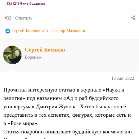
#32
Ответить
Р
Сергей Косяков
и
Александр Малкович
е
а
Сергей Косяков
к
ц
Воронеж
и
и
:
18 Авг 2022
Прочитал интересную статью в журнале «Наука и
религия» под названием «Ад и рай буддийского
универсума» Дмитрия Жукова. Хотел бы кратко её
представить в тех аспектах, фигурах, которые есть и
в «Розе мира».
Статья подробно описывает буддийскую космологию.