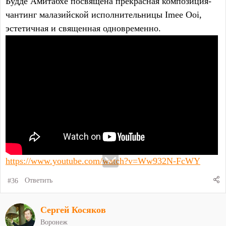
Будде Амитабхе посвящена прекрасная композиция-
чантинг малазийской исполнительницы Imee Ooi,
эстетичная и священная одновременно.
https://www.youtube.com/watch?v=Ww932N-FcWY
#36
Ответить
Сергей Косяков
Воронеж