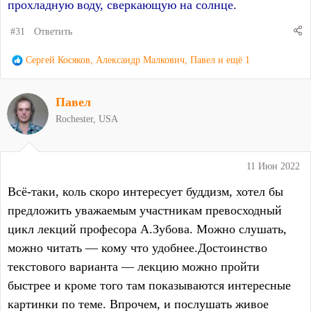
прохладную воду, сверкающую на солнце.
#31
Ответить
Р
Сергей Косяков
,
Александр Малкович
,
Павел
и ещё 1
е
а
Павел
к
ц
Rochester, USA
и
и
:
11 Июн 2022
Всё-таки, коль скоро интересует буддизм, хотел бы
предложить уважаемым участникам превосходный
цикл лекций професора А.Зубова. Можно слушать,
можно читать — кому что удобнее.Достоинство
текстового варианта — лекцию можно пройти
быстрее и кроме того там показываются интересные
картинки по теме. Впрочем, и послушать живое