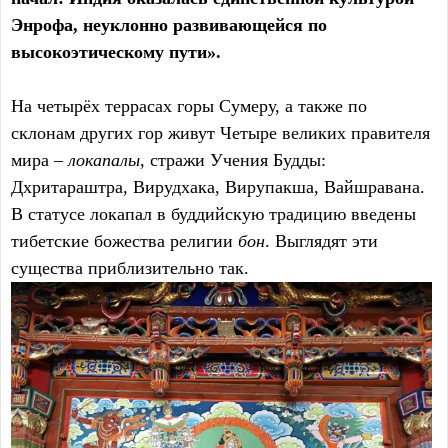
Энрофа, неуклонно развивающейся по
высокоэтическому пути».
На четырёх террасах горы Сумеру, а также по
склонам других гор живут Четыре великих правителя
мира –
локапалы
, стражи Учения Будды:
Дхритараштра, Вирудхака, Вирупакша, Вайшравана.
В статусе локапал в буддийскую традицию введены
тибетские божества религии
бон
. Выглядят эти
существа приблизительно так.