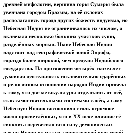
древней мифологии, вершина горы Сумэры была
увенчана городом Брахмы, на её склонах
располагались города других божеств индуизма, но
Небесная Индия не ограничивалась их числом, а
включала несколько больших участков суши,
разделённых морями. Ныне Небесная Индия
надстоит над географической зоной Энрофа,
гораздо более широкой, чем пределы Индийского
государства. На протяжении четырёх тысяч лет
духовная деятельность исключительно одарённых
в религиозном отношении народов Индии привела
к тому, что две метакультуры отделились от неё,
став самостоятельными системами слоёв, а саму
Небесную Индию восполнило столь огромное
число просветлённых, что в XX веке влияние её
синклита перевесило всю силу демонических
начал: Индия оказалась единственной культурой