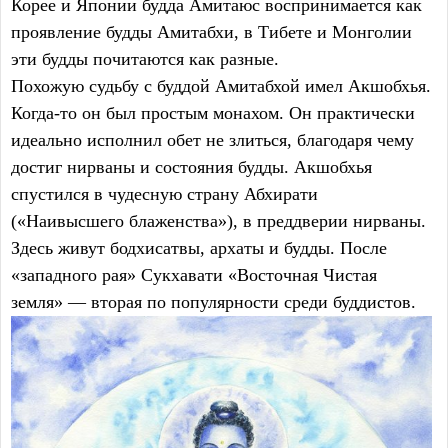
Корее и Японии будда Амитаюс воспринимается как
проявление будды Амитабхи, в Тибете и Монголии
эти будды почитаются как разные.
Похожую судьбу с буддой Амитабхой имел Акшобхья.
Когда-то он был простым монахом. Он практически
идеально исполнил обет не злиться, благодаря чему
достиг нирваны и состояния будды. Акшобхья
спустился в чудесную страну Абхирати
(«Наивысшего блаженства»), в преддверии нирваны.
Здесь живут бодхисатвы, архаты и будды. После
«западного рая» Сукхавати «Восточная Чистая
земля» — вторая по популярности среди буддистов.