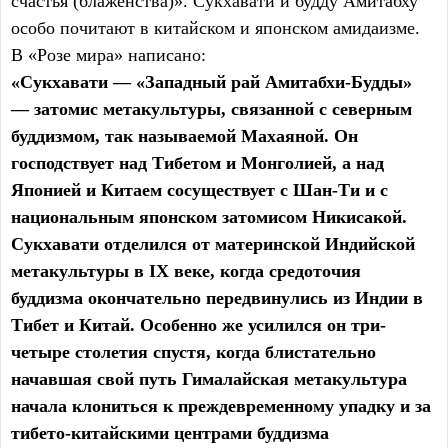
счастья (блаженства)». Сукхавати и будду Амитабху
особо почитают в китайском и японском амидаизме.
В «Розе мира» написано:
«Сукхавати — «Западный рай Амитабхи-Будды»
— затомис метакультуры, связанной с северным
буддизмом, так называемой Махаяной. Он
господствует над Тибетом и Монголией, а над
Японией и Китаем сосуществует с Шан-Ти и с
национальным японском затомисом Никисакой.
Сукхавати отделился от материнской Индийской
метакультуры в IX веке, когда средоточия
буддизма окончательно передвинулись из Индии в
Тибет и Китай. Особенно же усилился он три-
четыре столетия спустя, когда блистательно
начавшая свой путь Гималайская метакультура
начала клониться к преждевременному упадку и за
тибето-китайскими центрами буддизма