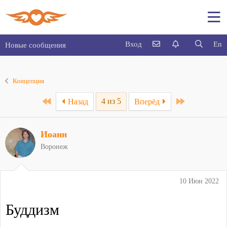
Вход
En
Новые сообщения
Концепция
First
Last
4 из 5
Назад
Вперёд
Иоанн
Воронеж
10 Июн 2022
Буддизм