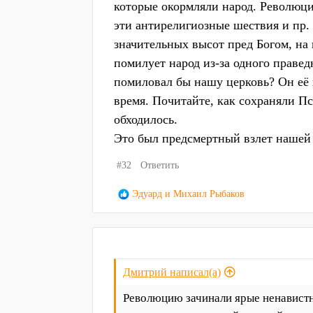
которые окормляли народ. Революци
эти антирелигиозные шествия и пр. 
значительных высот пред Богом, на 
помилует народ из-за одного правед
помиловал бы нашу церковь? Он её 
время. Почитайте, как сохраняли П
обходилось.
Это был предсмертный взлет нашей
#32
Ответить
Р
Эдуард
и
Михаил Рыбаков
е
а
к
ц
и
Дмитрий написал(а)
и
:
Революцию зачинали ярые ненавистн