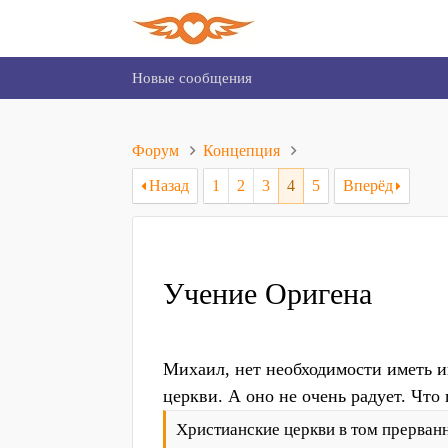
Новые сообщения
Форум
Концепция
Назад
1
2
3
4
5
Вперёд
Учение Оригена
Михаил, нет необходимости иметь и
церкви. А оно не очень радует. Что
Христианские церкви в том прерванн