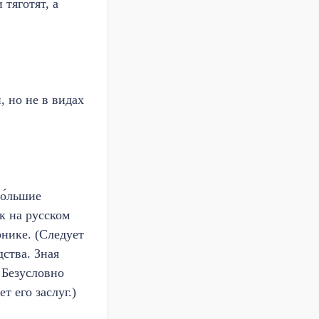
 тяготят, а
, но не в видах
о́льшие
к на русском
рнике. (Следует
ства. Зная
 Безусловно
 его заслуг.)