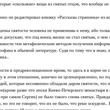
торые «скользкие» вещи из святых отцов, что вообще не 
енно он редактировал книжку «Рассказы странника» из к
ценка святости человека не применимы к нему, ибо толь
лне допускаю, что под конец жизни он стал святым, о чем
идимости тем метафизическим методом получения информ
еофана в обычной литературе. Судя по тому что я знаю, 
ика..
ости в предреволюционное время, то здесь я в корне не с
у в этом отношении, конечно не целенаправленно, но п
дей, которые несомненно обладали даром святости, что 
нее(кроме разве что эпохи Киево-Печерского монастыря в
 при самом Сергии) не было такого сонма святых. Правд
 но это не говорит, что их не было, что реки оскудели..