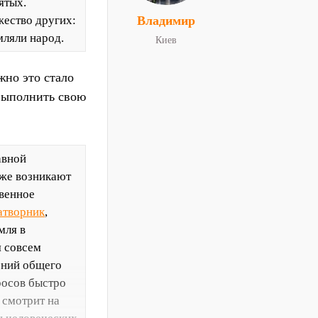
ятых.
жество других:
Владимир
мляли народ.
Киев
жно это стало
 выполнить свою
авной
еже возникают
венное
атворник
,
мля в
я совсем
ений общего
просов быстро
 смотрит на