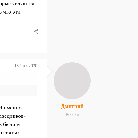
торые являются
ь что эти
18 Янв 2020
Дмитрий
 И именно
Россия
аведников-
ь были и
о святых,