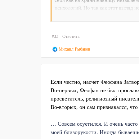
себя как на хранительницу незыбле
психологий. Но так как этот взгляд
интенсивностью их духовного делан
вопросы социальные, политические и
Последние духовные усилия со стор
#33
Ответить
безымянных героев и мучеников; с 
церковь еще более, и, став игралищ
Р
Михаил Рыбаков
восточнохристианской общины превр
е
а
к
ц
Если честно, насчет Феофана Затвор
и
и
Во-первых, Феофан не был прославле
:
просветитель, религиозный писател
Во-вторых, он сам признавался, что
… Совсем осуетился. И очень часто
моей близорукости. Иногда бываешь 