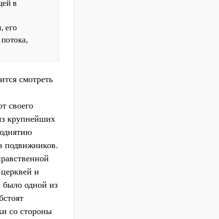
щей в
, его
 потока,
ится смотреть
от своего
 из крупнейших
поднятию
в подвижников.
нравственной
 церквей и
и было одной из
бстоят
ки со стороны