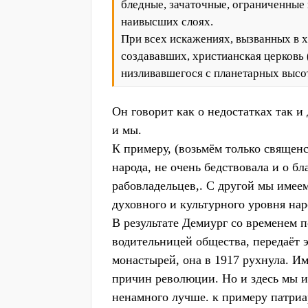
бледные, зачаточные, ограниченны
наивысших слоях.
При всех искажениях, вызванных в 
создававших, христианская церковь (
низливавшегося с планетарных высот
Он говорит как о недостатках так и
и мы.
К примеру, (возьмём только священс
народа, не очень бедствовала и о б
рабовладельцев,. С другой мы имее
духовного и культурного уровня на
В результате Демиург со временем 
водительницей общества, передаёт э
монастырей, она в 1917 рухнула. И
причин революции. Но и здесь мы и
ненамного лучше. к примеру патриа