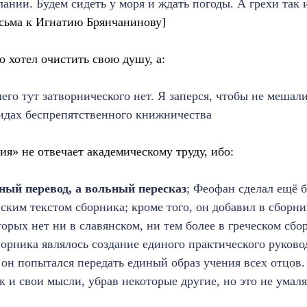
ании. Будем сидеть у моря и ждать погоды. А грехи так и
сьма к Игнатию Брянчанинову]
о хотел очистить свою душу, а:
его тут затворнического нет. Я заперся, чтобы не мешали
идах беспрепятственного книжничества
ия» не отвечает академическому труду, ибо:
ный перевод, а вольный пересказ
; Феофан сделал ещё б
ским текстом сборника; кроме того, он добавил в сборни
торых нет ни в славянском, ни тем более в греческом сбо
орника являлось создание единого практического руковод
 он попытался передать единый образ учения всех отцов.
и свои мысли, убрав некоторые другие, но это не умаляет