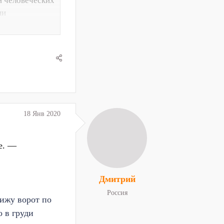
и человеческих
ни
ми эпохами
но падают.
й ряд
православную
тва.
18 Янв 2020
.е. —
Дмитрий
Россия
вижу ворот по
о в груди