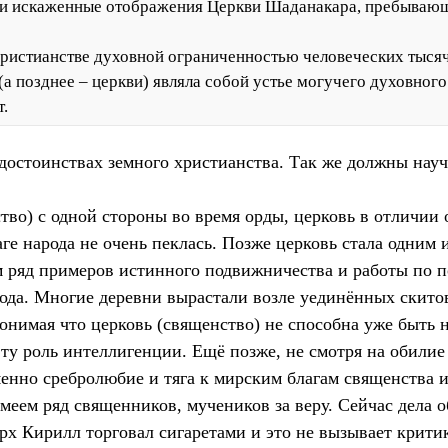
е и искаженные отображения Церкви Шаданакара, пребываю
христианстве духовной ограниченностью человеческих тысяч
а позднее – церкви) являла собой устье могучего духовного
.
 достоинствах земного христианства. Так же должны науч
тво) с одной стороны во время орды, церковь в отличии 
лаге народа не очень пеклась. Позже церковь стала одним
м ряд примеров истинного подвижничества и работы по 
рода. Многие деревни вырастали возле уединённых скито
понимая что церковь (священство) не способна уже быть 
ту роль интеллигенции. Ещё позже, не смотря на обилие
менно сребролюбие и тяга к мирским благам священства 
меем ряд священников, мучеников за веру. Сейчас дела о
рх Кирилл торговал сигаретами и это не вызывает крити