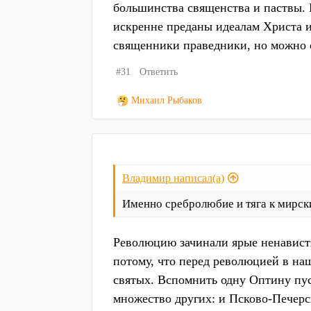
большинства священства и паствы. Н
искренне преданы идеалам Христа и 
священники праведники, но можно с
#31
Ответить
Р
Михаил Рыбаков
е
а
к
ц
и
Владимир написал(а)
и
:
Именно сребролюбие и тяга к мирск
Революцию зачинали ярые ненавист
потому, что перед революцией в на
святых. Вспомнить одну Оптину пус
множество других: и Псково-Печерс