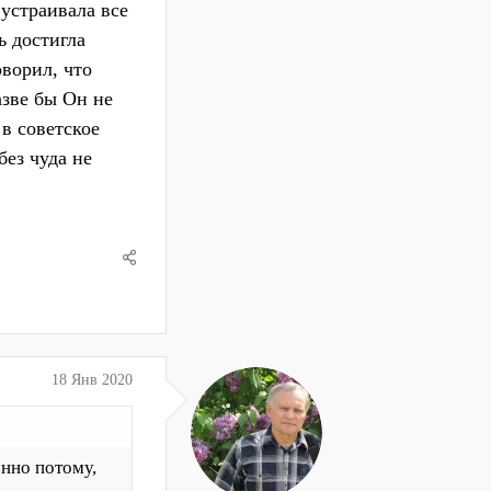
устраивала все
ь достигла
оворил, что
азве бы Он не
в советское
ез чуда не
18 Янв 2020
нно потому,