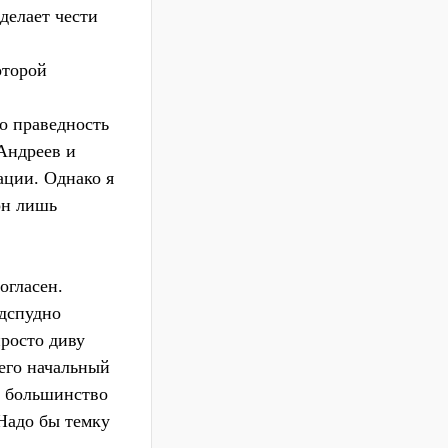
делает чести
оторой
ко праведность
 Андреев и
ации. Однако я
он лишь
огласен.
одспудно
просто диву
 его начальный
а большинство
 Надо бы темку