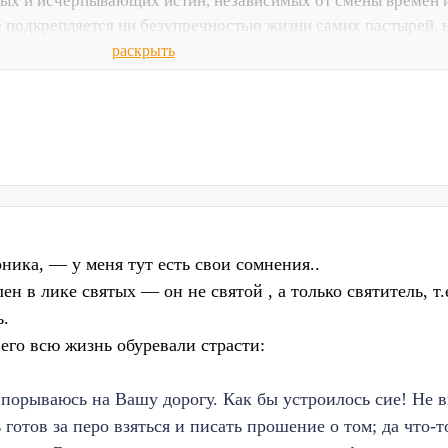
мых и исчерпывающих истин, независимых от смены времен 
 не подкрепляется ни безупречностью жизни самих пастырей, 
ия, ни мудрыми их ответствованиями на порожденные новы
раскрыть
ли философские, то авторитет и значение церкви стремитель
оны церкви вызываются бурей Революции. Выдвигается целы
окончанием их жизненных путей творческий дух оставляет 
ем в руках дипломатствующих политиков, руководство
ащается в пособника и в орудие антирелигиозного государс
ника, — у меня тут есть свои сомнения..
н в лике святых — он не святой , а только святитель, т
ь.
 его всю жизнь обуревали страсти:
 порываюсь на Вашу дорогу. Как бы устроилось сие! Не 
готов за перо взяться и писать прошение о том; да что-т