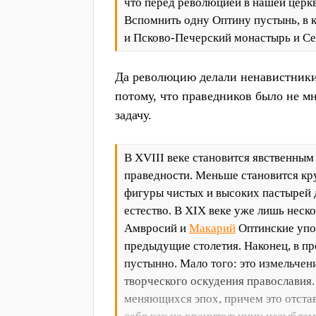
что перед революцией в нашей церк
Вспомнить одну Оптину пустынь, в к
и Псково-Печерский монастырь и Сер
Да революцию делали ненавистники 
потому, что праведников было не м
задачу.
В XVIII веке становится явственным
праведности. Меньше становится кр
фигуры чистых и высоких пастырей 
естество. В XIX веке уже лишь нес
Амвросий и
Макарий
Оптинские упод
предыдущие столетия. Наконец, в п
пустынно. Мало того: это измельчен
творческого оскудения православия. 
меняющихся эпох, причем это отстав