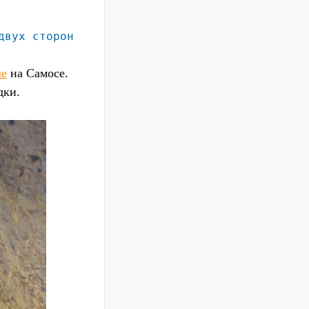
двух сторон
ле
на Самосе.
дки.