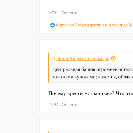
#791
Ответить
Р
Фэруччио Рабесандратини
и
Александр М
е
а
к
ц
и
Даниил Андреев написал(а)
и
:
Центральная башня огромнее осталь
золотыми куполами; кажется, облака
Почему кресты «странные»? Что это
#792
Ответить