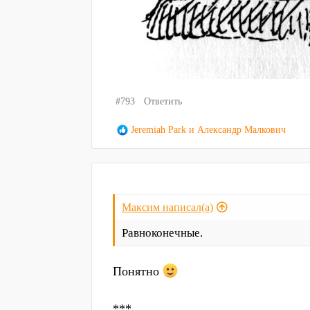
#793
Ответить
Р
Jeremiah Park
и
Александр Малкович
е
а
к
ц
и
Максим написал(а)
и
:
Равноконечные.
Понятно
***