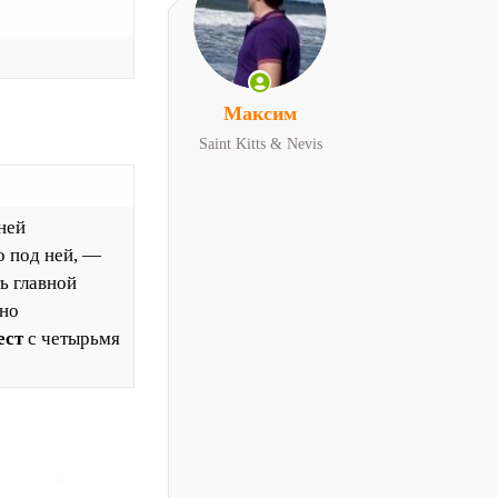
Максим
Saint Kitts & Nevis
ней
о под ней, —
ь главной
нно
ест
с четырьмя