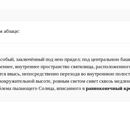
 абзаце:
особый, заключённый под нею придел; под центральною баш
еннее, внутреннее пространство святилища, расположенног
тся ввысь, непосредственно переходя во внутреннюю полост
овокружительной высоте, ровным светом сияет сквозь медле
блема пылающего Солнца, вписанного в
равноконечный кр