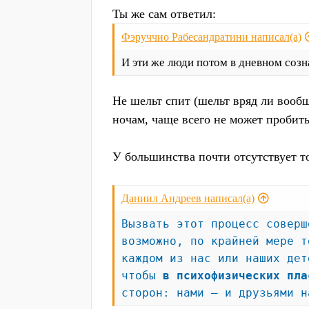
Ты же сам ответил:
Фэруччио Рабесандратини написал(а)
И эти же люди потом в дневном созн
Не шельт спит (шельт вряд ли вообщ
ночам, чаще всего не может пробит
У большинства почти отсутствует т
Даниил Андреев написал(а)
Вызвать этот процесс соверш
возможно, по крайней мере т
каждом из нас или наших дет
чтобы
в психофизических пла
сторон: нами — и друзьями н