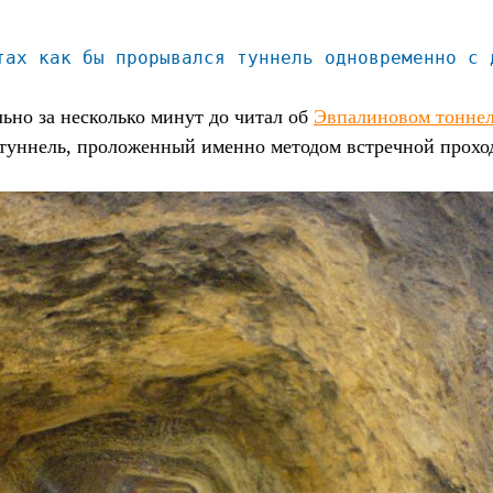
тах как бы прорывался туннель одновременно с 
ьно за несколько минут до читал об
Эвпалиновом тонне
 туннель, проложенный именно методом встречной прохо